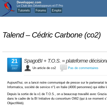
Developpez.com
Le Club des Développeurs et IT Pro
Tutoriels
Forums
Emploi
Talend – Cédric Carbone (co2)
21
SpagoBI + T.O.S. = plateforme décision
février
Un article de co2
Pas de commentaires
2007
Aujourd’hui, on a lancé notre communiqué de presse sur le partenariat 
Informatica, société de service n°1 en Italie (4000 personnes) qui édite
Depuis la sortie de la v1 de T.O.S., on a beaucoup travaillé avec Grazi
dans le cadre de la BI Initiative du consortium OW2 (qui à se moment s
ObjectWeb).