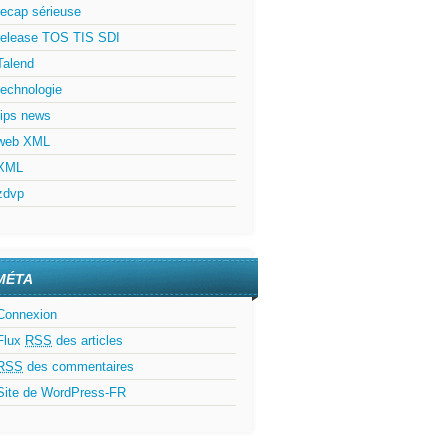
recap sérieuse
release TOS TIS SDI
Talend
technologie
tips news
web XML
XML
zdvp
MÉTA
Connexion
Flux
RSS
des articles
RSS
des commentaires
Site de WordPress-FR