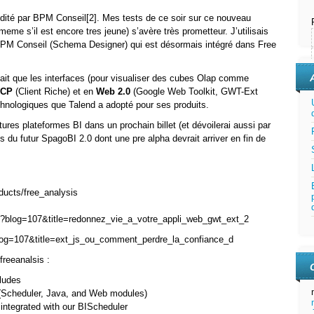
dité par BPM Conseil[2]. Mes tests de ce soir sur ce nouveau
(meme s’il est encore tres jeune) s’avère très prometteur. J’utilisais
BPM Conseil (Schema Designer) qui est désormais intégré dans Free
fait que les interfaces (pour visualiser des cubes Olap comme
RCP
(Client Riche) et en
Web 2.0
(Google Web Toolkit, GWT-Ext
echnologiques que Talend a adopté pour ses produits.
tures plateformes BI dans un prochain billet (et dévoilerai aussi par
 du futur SpagoBI 2.0 dont une pre alpha devrait arriver en fin de
ducts/free_analysis
hp?blog=107&title=redonnez_vie_a_votre_appli_web_gwt_ext_2
blog=107&title=ext_js_ou_comment_perdre_la_confiance_d
freeanalsis :
ludes
y (Scheduler, Java, and Web modules)
integrated with our BIScheduler