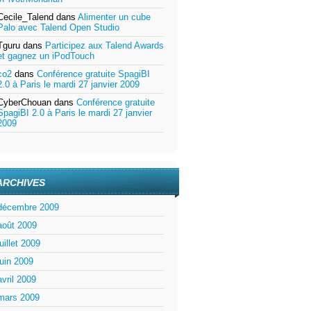
Cecile_Talend
dans
Alimenter un cube
Palo avec Talend Open Studio
Tguru
dans
Participez aux Talend Awards
et gagnez un iPodTouch
co2
dans
Conférence gratuite SpagiBI
2.0 à Paris le mardi 27 janvier 2009
CyberChouan
dans
Conférence gratuite
SpagiBI 2.0 à Paris le mardi 27 janvier
2009
ARCHIVES
décembre 2009
août 2009
juillet 2009
juin 2009
avril 2009
mars 2009