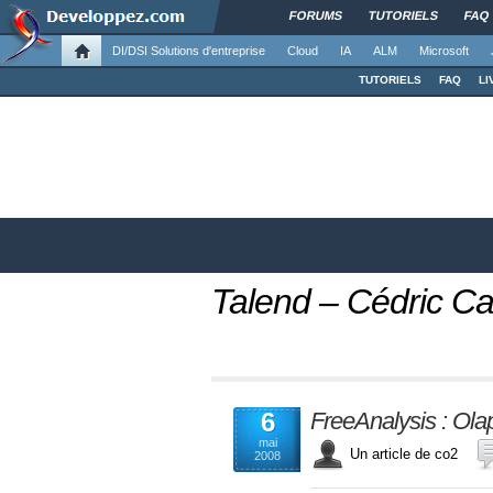
FORUMS
TUTORIELS
FAQ
DI/DSI Solutions d'entreprise
Cloud
IA
ALM
Microsoft
TUTORIELS
FAQ
LI
Talend – Cédric Ca
6
FreeAnalysis : Ol
mai
Un article de co2
2008