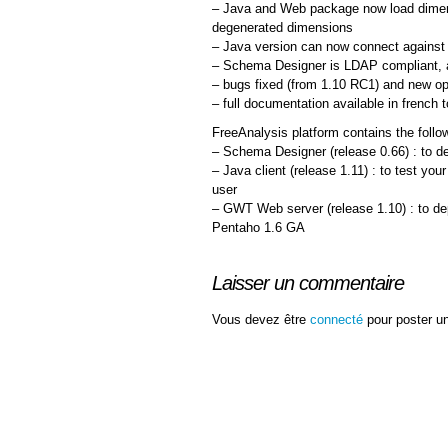
– Java and Web package now load dimens
degenerated dimensions
– Java version can now connect against 
– Schema Designer is LDAP compliant, an
– bugs fixed (from 1.10 RC1) and new op
– full documentation available in french 
FreeAnalysis platform contains the foll
– Schema Designer (release 0.66) : to 
– Java client (release 1.11) : to test y
user
– GWT Web server (release 1.10) : to de
Pentaho 1.6 GA
Laisser un commentaire
Vous devez être
connecté
pour poster u