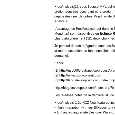
FreeAnalysis[1], sous licence MPL est é
produit sont très concluant et le produit 
déjà le designer de cubes Mondrian de 
Analysis.
L’avantage de FreeAnalysis est dans le 
Mondrian) sont disponibles en
Eclipse 
plus particulièrement [3]), deux choix t
Je parlerai de son intégration dans les fu
la meme occasion les fonctionnalités clés
semaine).
Cédric
[1] http://ns36005.ovh.net/web/guest/pro
[2] http://www.bpm-conseil.com
[3] http://blog.developpez.com/index.p
http://blog.developpez.com/index.php?
Les releases notes de la derniere RC de 
FreeAnalysis 1.10 RC2 New features inc
– Tigh Integration with our BIRepositor
– Enhanced aggregate Designer Wizard, 