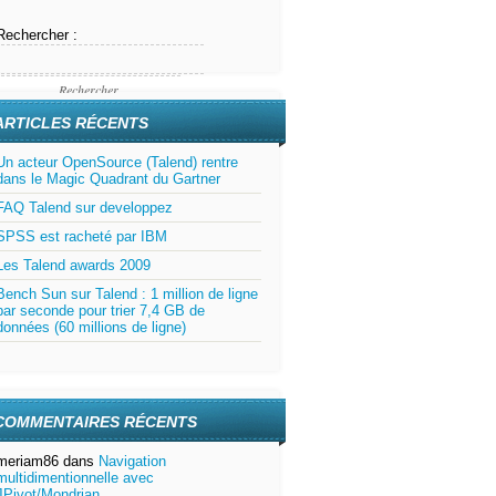
Rechercher :
ARTICLES RÉCENTS
Un acteur OpenSource (Talend) rentre
dans le Magic Quadrant du Gartner
FAQ Talend sur developpez
SPSS est racheté par IBM
Les Talend awards 2009
Bench Sun sur Talend : 1 million de ligne
par seconde pour trier 7,4 GB de
données (60 millions de ligne)
COMMENTAIRES RÉCENTS
meriam86
dans
Navigation
multidimentionnelle avec
JPivot/Mondrian