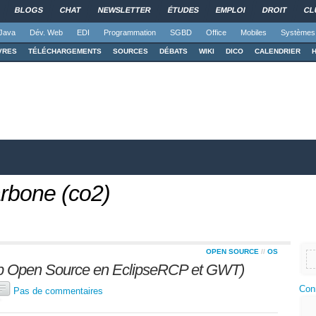
BLOGS
CHAT
NEWSLETTER
ÉTUDES
EMPLOI
DROIT
CL
Java
Dév. Web
EDI
Programmation
SGBD
Office
Mobiles
Systèmes
VRES
TÉLÉCHARGEMENTS
SOURCES
DÉBATS
WIKI
DICO
CALENDRIER
rbone (co2)
OPEN SOURCE
//
OS
ap Open Source en EclipseRCP et GWT)
Con
Pas de commentaires