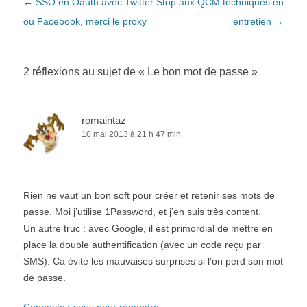
Navigation des articles
←
SSO en Oauth avec Twitter
Stop aux QCM techniques en
ou Facebook, merci le proxy
entretien
→
2 réflexions au sujet de «
Le bon mot de passe
»
romaintaz
10 mai 2013 à 21 h 47 min
Rien ne vaut un bon soft pour créer et retenir ses mots de
passe. Moi j’utilise 1Password, et j’en suis très content.
Un autre truc : avec Google, il est primordial de mettre en
place la double authentification (avec un code reçu par
SMS). Ca évite les mauvaises surprises si l’on perd son mot
de passe.