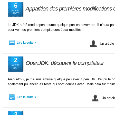
6
Apparition des premières modifications 
janvier
2007
Le JDK a été rendu open source quelque part en novembre. Il n’aura pas
pour voir les premiers compilateurs Java modifiés.
Lire la suite »
Un article
2
OpenJDK: découvrir le compilateur
janvier
2007
Aujourd’hui, je me suis amusé quelque peu avec OpenJDK. J’ai pu le compi
également pu lancer les tests qui sont donnés avec. Mais cela fut moin
Lire la suite »
Un articl
2