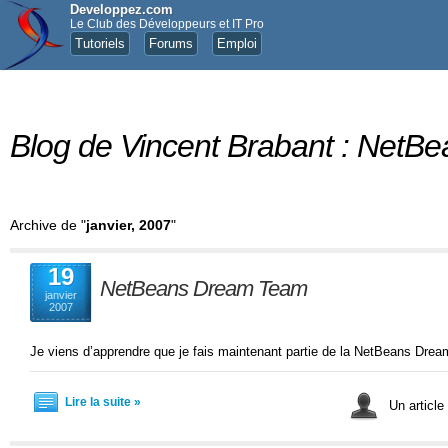
Developpez.com
Le Club des Développeurs et IT Pro
Tutoriels
Forums
Emploi
Blog de Vincent Brabant : NetBe
Archive de "
janvier, 2007
"
19
NetBeans Dream Team
janvier
2007
Je viens d’apprendre que je fais maintenant partie de la NetBeans Dre
Lire la suite »
Un article