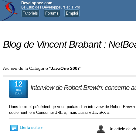
Developpez.com
Le Club des Développeurs et IT Pro
Tutoriels
Forums
Emploi
Blog de Vincent Brabant : NetBe
Archive de la Catégorie "
JavaOne 2007
"
12
Interview de Robert Brewin: concerne 
mai
2007
Dans le billet précédent, je vous parlais d’un interview de Robert Brewin
seulement le « Consumer JRE », mais aussi « JavaFX ».
Lire la suite »
Un article de v