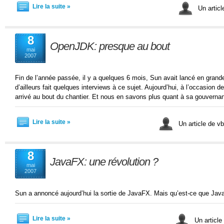
Lire la suite »
Un articl
8
OpenJDK: presque au bout
mai
2007
Fin de l’année passée, il y a quelques 6 mois, Sun avait lancé en gra
d’ailleurs fait quelques interviews à ce sujet. Aujourd’hui, à l’occasion 
arrivé au bout du chantier. Et nous en savons plus quant à sa gouverna
Lire la suite »
Un article de v
8
JavaFX: une révolution ?
mai
2007
Sun a annoncé aujourd’hui la sortie de JavaFX. Mais qu’est-ce que Jav
Lire la suite »
Un article