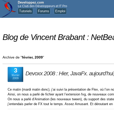
Developpez.com
Le Club des Développeurs et IT Pro
Tutoriels
Forums
Emploi
Blog de Vincent Brabant : NetBe
Archive de "
février, 2009
"
3
Devoxx 2008 : Hier, JavaFx. aujourd’hui,
février
2009
Ce matin (mardi matin donc), j’ai suivi la présentation de Flex, où l’on n
Ainsi, on nous a parlé de fichier ayant l’extension fxg, de nouveaux 
On nous a parlé d’Animation (les nouveaux tween), du support des states 
j’entendais parler de FX tout le temps. Assez Amusant. Et déroutant 