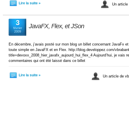
Lire la suite »
Un article
3
JavaFX, Flex, et JSon
février
2009
En décembre, j’avais posté sur mon blog un billet concernant JavaFx et 
toute simple en JavaFX et en Flex. http://blog.developpez.com/vbraban
title=devoxx_2008_hier_javafx_aujourd_hui_flex_4 Aujourd’hui, je vais r
commentaires qui ont été laissé dans ce billet
Lire la suite »
Un article de v