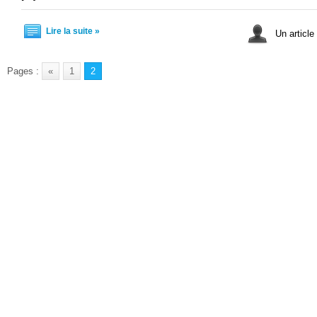
Lire la suite »
Un article
Pages :
«
1
2