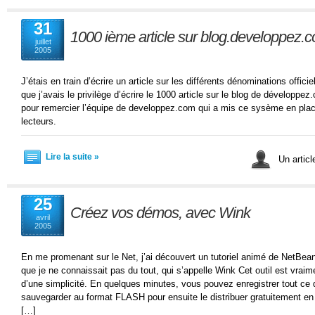
31
1000 ième article sur blog.developpez.
juillet
2005
J’étais en train d’écrire un article sur les différents dénominations offici
que j’avais le privilège d’écrire le 1000 article sur le blog de développe
pour remercier l’équipe de developpez.com qui a mis ce sysème en place
lecteurs.
Lire la suite »
Un articl
25
Créez vos démos, avec Wink
avril
2005
En me promenant sur le Net, j’ai découvert un tutoriel animé de NetBeans.
que je ne connaissait pas du tout, qui s’appelle Wink Cet outil est vrai
d’une simplicité. En quelques minutes, vous pouvez enregistrer tout ce q
sauvegarder au format FLASH pour ensuite le distribuer gratuitement en 
[…]