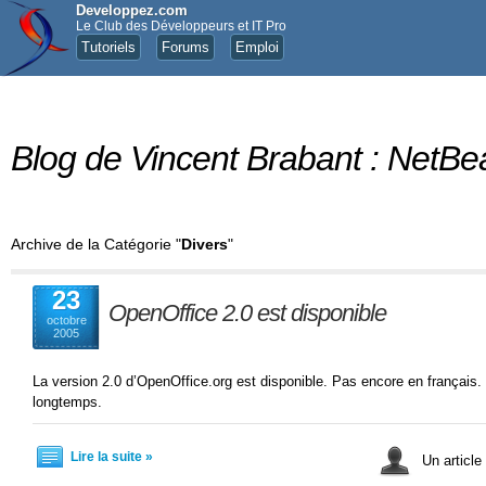
Developpez.com
Le Club des Développeurs et IT Pro
Tutoriels
Forums
Emploi
Blog de Vincent Brabant : NetBe
Archive de la Catégorie "
Divers
"
23
OpenOffice 2.0 est disponible
octobre
2005
La version 2.0 d’OpenOffice.org est disponible. Pas encore en français. 
longtemps.
Lire la suite »
Un article