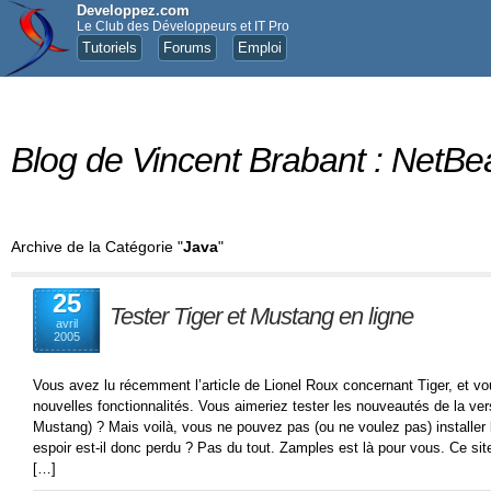
Developpez.com
Le Club des Développeurs et IT Pro
Tutoriels
Forums
Emploi
Blog de Vincent Brabant : NetBe
Archive de la Catégorie "
Java
"
25
Tester Tiger et Mustang en ligne
avril
2005
Vous avez lu récemment l’article de Lionel Roux concernant Tiger, et vo
nouvelles fonctionnalités. Vous aimeriez tester les nouveautés de la v
Mustang) ? Mais voilà, vous ne pouvez pas (ou ne voulez pas) installer 
espoir est-il donc perdu ? Pas du tout. Zamples est là pour vous. Ce sit
[…]