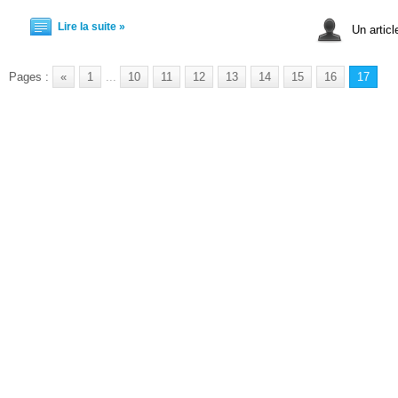
Lire la suite »
Un articl
Pages :
«
1
...
10
11
12
13
14
15
16
17