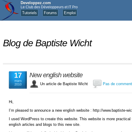
Developpez.com
Le Club des Développeurs et IT Pro
Tutoriels
Forums
Emploi
Blog de Baptiste Wicht
17
New english website
mars
Un article de Baptiste Wicht
Pas de comment
2010
Hi,
I’m pleased to announce a new english website : http://www.baptiste-wi
I used WordPress to create this website. This website is more practical 
english articles and blogs to this new site.