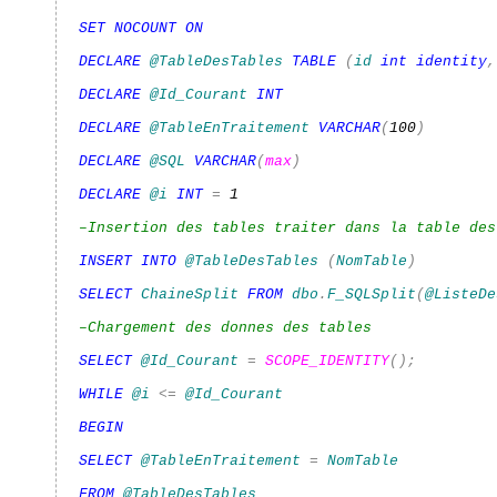
SET
NOCOUNT
ON
DECLARE
@TableDesTables
TABLE
(
id
int
identity
,
DECLARE
@Id_Courant
INT
DECLARE
@TableEnTraitement
VARCHAR
(
100
)
DECLARE
@SQL
VARCHAR
(
max
)
DECLARE
@i
INT
=
1
–Insertion des tables traiter dans la table des
INSERT
INTO
@TableDesTables
(
NomTable
)
SELECT
ChaineSplit
FROM
dbo
.
F_SQLSplit
(
@ListeDe
–Chargement des donnes des tables
SELECT
@Id_Courant
=
SCOPE_IDENTITY
();
WHILE
@i
<=
@Id_Courant
BEGIN
SELECT
@TableEnTraitement
=
NomTable
FROM
@TableDesTables