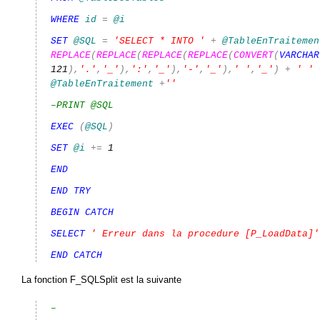
WHERE
id
=
@i
SET
@SQL
=
'SELECT * INTO '
+
@TableEnTraitemen
REPLACE
(
REPLACE
(
REPLACE
(
REPLACE
(
CONVERT
(
VARCHAR
121
),
'.'
,
'_'
),
':'
,
'_'
),
'-'
,
'_'
),
' '
,
'_'
)
+
' '
@TableEnTraitement
+
''
–PRINT @SQL
EXEC
(
@SQL
)
SET
@i
+=
1
END
END
TRY
BEGIN
CATCH
SELECT
' Erreur dans la procedure [P_LoadData]'
END
CATCH
La fonction F_SQLSplit est la suivante
–