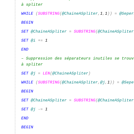
à spliter
WHILE
(
SUBSTRING
(
@ChaineASpliter
,
1
,
1
))
=
@Seper
BEGIN
SET
@ChaineASpliter
=
SUBSTRING
(
@ChaineASpliter
SET
@i
+=
1
END
– Suppression des séparateurs inutiles se trouv
à spliter
SET
@j
=
LEN
(
@ChaineASpliter
)
WHILE
(
SUBSTRING
(
@ChaineASpliter
,
@j
,
1
))
=
@Sepe
BEGIN
SET
@ChaineASpliter
=
SUBSTRING
(
@ChaineASpliter
SET
@j
-=
1
END
BEGIN