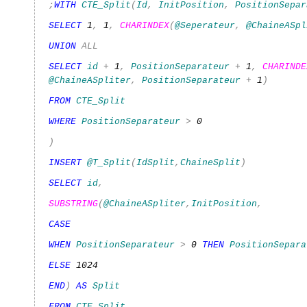
;
WITH
CTE_Split
(
Id
,
InitPosition
,
PositionSepar
SELECT
1
,
1
,
CHARINDEX
(
@Seperateur
,
@ChaineASpl
UNION
ALL
SELECT
id
+
1
,
PositionSeparateur
+
1
,
CHARINDE
@ChaineASpliter
,
PositionSeparateur
+
1
)
FROM
CTE_Split
WHERE
PositionSeparateur
>
0
)
INSERT
@T_Split
(
IdSplit
,
ChaineSplit
)
SELECT
id
,
SUBSTRING
(
@ChaineASpliter
,
InitPosition
,
CASE
WHEN
PositionSeparateur
>
0
THEN
PositionSepara
ELSE
1024
END
)
AS
Split
FROM
CTE_Split