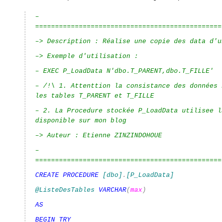
–
===============================================
–> Description : Réalise une copie des data d'u
–> Exemple d'utilisation :
– EXEC P_LoadData N'dbo.T_PARENT,dbo.T_FILLE'
– /!\ 1. Attenttion la consistance des données 
les tables T_PARENT et T_FILLE
– 2. La Procedure stockée P_LoadData utilisee l
disponible sur mon blog
–> Auteur : Etienne ZINZINDOHOUE
–
===============================================
CREATE
PROCEDURE
[dbo]
.
[P_LoadData]
@ListeDesTables
VARCHAR
(
max
)
AS
BEGIN
TRY