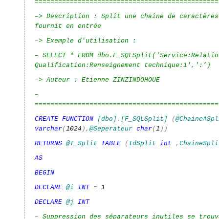
===============================================
–> Description : Split une chaine de caractères
fournit en entrée
–> Exemple d'utilisation :
– SELECT * FROM dbo.F_SQLSplit('Service:Relatio
Qualification:Renseignement technique:1',':’)
–> Auteur : Etienne ZINZINDOHOUE
–
===============================================
CREATE
FUNCTION
[dbo]
.
[F_SQLSplit]
(
@ChaineASpl
varchar
(
1024
),
@Seperateur
char
(
1
))
RETURNS
@T_Split
TABLE
(
IdSplit
int
,
ChaineSpli
AS
BEGIN
DECLARE
@i
INT
=
1
DECLARE
@j
INT
– Suppression des séparateurs inutiles se trouv