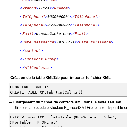
<
Prenom
>
Alice
</
Prenom
>
<
Téléphone1
>
0609090901
</
Téléphone1
>
<
Téléphone2
>
0609090902
</
Téléphone2
>
<
Email
>
e.weke@weke.com
</
Email
>
<
Date_Naissance
>
19761231
</
Date_Naissance
>
</
contact
>
</
Contacts_Group
>
</
AllContacts
>
–Création de la table XMLTab pour importer le fichier XML
DROP TABLE XMLTab
CREATE TABLE XMLTab (xmlCol xml)
— Chargement du fichier de contacts XML dans la table XMLTab.
— Utilisons la procedure stockee P_ImportXMLFileToTable disponible s
EXEC P_ImportXMLFileToTable @NomSchema = 'dbo',
@NomTable = N'XMLTab',