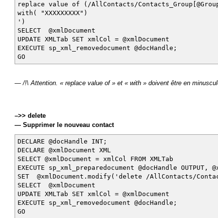
replace value of (/AllContacts/Contacts_Group[@Grou
with( "XXXXXXXXX")
')
SELECT @xmlDocument
UPDATE XMLTab SET xmlCol = @xmlDocument
EXECUTE sp_xml_removedocument @docHandle;
GO
— /!\ Attention. « replace value of » et « with » doivent être en minuscul
–>> delete
— Supprimer le nouveau contact
DECLARE @docHandle INT;
DECLARE @xmlDocument XML
SELECT @xmlDocument = xmlCol FROM XMLTab
EXECUTE sp_xml_preparedocument @docHandle OUTPUT, @
SET @xmlDocument.modify('delete /AllContacts/Contac
SELECT @xmlDocument
UPDATE XMLTab SET xmlCol = @xmlDocument
EXECUTE sp_xml_removedocument @docHandle;
GO