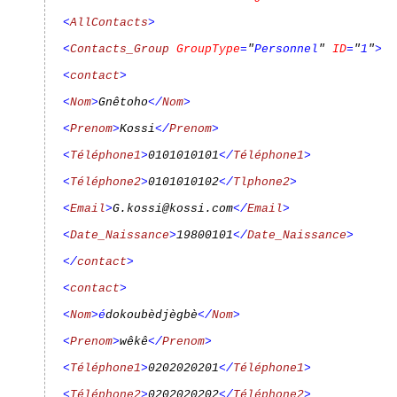
<
AllContacts
>
<
Contacts_Group
GroupType
=
"
Personnel
"
ID
=
"
1
"
>
<
contact
>
<
Nom
>
Gnêtoho
</
Nom
>
<
Prenom
>
Kossi
</
Prenom
>
<
Téléphone1
>
0101010101
</
Téléphone1
>
<
Téléphone2
>
0101010102
</
Tlphone2
>
<
Email
>
G.kossi@kossi.com
</
Email
>
<
Date_Naissance
>
19800101
</
Date_Naissance
>
</
contact
>
<
contact
>
<
Nom
>é
dokoubèdjègbè
</
Nom
>
<
Prenom
>
wêkê
</
Prenom
>
<
Téléphone1
>
0202020201
</
Téléphone1
>
<
Téléphone2
>
0202020202
</
Téléphone2
>