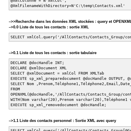
@XmlColonne = N'xmlCol',
@XmlFilenameWithDirectory=N'C:\temp\Contacts.xml'
–>>Recherche dans les données XML stockées : query et OPENXM
–>0.0 Liste de tous les contacts : sortie XML
SELECT xmlCol.query('/AllContacts/Contacts_Group/co
–>0.1 Liste de tous les contacts : sortie tabulaire
DECLARE @docHandle INT;
DECLARE @xmlDocument XML
SELECT @xmlDocument = xmlCol FROM XMLTab
EXECUTE sp_xml_preparedocument @docHandle OUTPUT, @
SELECT Nom ,Prenom,Téléphone1,Téléphone2,Email,Date
FROM
OPENXML(@docHandle,'/AllContacts/Contacts_Group/con
WITH(Nom varchar(20),Prenom varchar(20),Téléphone1 
EXECUTE sp_xml_removedocument @docHandle;
–>1.1 Liste des contacts personnel : Sortie XML avec query
SELECT xmlCol.query('/AllContacts/Contacts_Group[@G