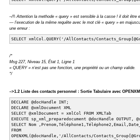
–/!\ Attention la methode « query » est sensible à la casse ! il doit être
— l’execution de la même requête avec le mot clé « query » en majus
une erreur :
SELECT xmlCol.QUERY('/AllContacts/Contacts_Group[@G
/*
Msg 227, Niveau 15, État 1, Ligne 1
« QUERY » n’est pas une fonction, une propriété ou un champ valide.
*/
–>1.2 Liste des contacts personnel : Sortie Tabulaire avec OPENX
DECLARE @docHandle INT;
DECLARE @xmlDocument XML
SELECT @xmlDocument = xmlCol FROM XMLTab
EXECUTE sp_xml_preparedocument @docHandle OUTPUT, @
SELECT Nom ,Prenom,Téléphone1,Téléphone2,Email,Date
FROM
OPENXML(@docHandle,'/AllContacts/Contacts_Group[@Gr