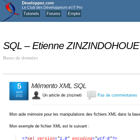
Developpez.com
Le Club des Développeurs et IT Pro
Tutoriels
Forums
Emploi
SQL – Etienne ZINZINDOHOUE
Bases de données
5
Mémento XML SQL
août
Un article de zinzineti
Pas de commentaires
2011
Mon aide mémoire pour les manipulations des fichiers XML dans la ba
Mon exemple de fichier XML est le suivant :
<?
xml
version
=
"
1.0
"
encoding
=
"
utf-8
"
?>