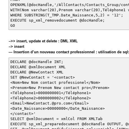
OPENXML(@docHandle,'/AllContacts/Contacts_Group/con
WITH(Nom varchar(20),Prenom varchar(20),Téléphone1 
WHERE SUBSTRING(T_TMP.Date_Naissance,5,2) = '12';
EXECUTE sp_xml_removedocument @docHandle;
GO
–>> insert, update et delete : DML XML
–> insert
— Insertion d’un nouveau contact professionnel : utilisation de sql
DECLARE @docHandle INT;
DECLARE @xmlDocument XML
DECLARE @NewContact XML
SET @NewContact = '<contact>
<Nom>New Nom contact professionel</Nom>
<Prenom>New Prenom New contact pro</Prenom>
<Téléphone1>0000000001</Téléphone1>
<Téléphone2>0000000002</Téléphone2>
<Email>NewContact.@pro.com</Email>
<Date_Naissance>00000000</Date_Naissance>
</contact>'
SELECT @xmlDocument = xmlCol FROM XMLTab
EXECUTE sp_xml_preparedocument @docHandle OUTPUT, @