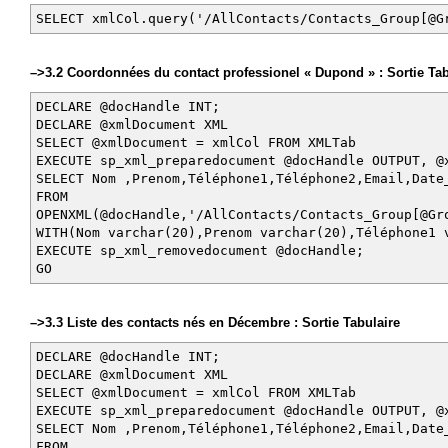
SELECT xmlCol.query('/AllContacts/Contacts_Group[@G
–>3.2 Coordonnées du contact professionel « Dupond » : Sortie Tab
DECLARE @docHandle INT;
DECLARE @xmlDocument XML
SELECT @xmlDocument = xmlCol FROM XMLTab
EXECUTE sp_xml_preparedocument @docHandle OUTPUT, @
SELECT Nom ,Prenom,Téléphone1,Téléphone2,Email,Date
FROM
OPENXML(@docHandle,'/AllContacts/Contacts_Group[@Gr
WITH(Nom varchar(20),Prenom varchar(20),Téléphone1 
EXECUTE sp_xml_removedocument @docHandle;
GO
–>3.3 Liste des contacts nés en Décembre : Sortie Tabulaire
DECLARE @docHandle INT;
DECLARE @xmlDocument XML
SELECT @xmlDocument = xmlCol FROM XMLTab
EXECUTE sp_xml_preparedocument @docHandle OUTPUT, @
SELECT Nom ,Prenom,Téléphone1,Téléphone2,Email,Date
FROM