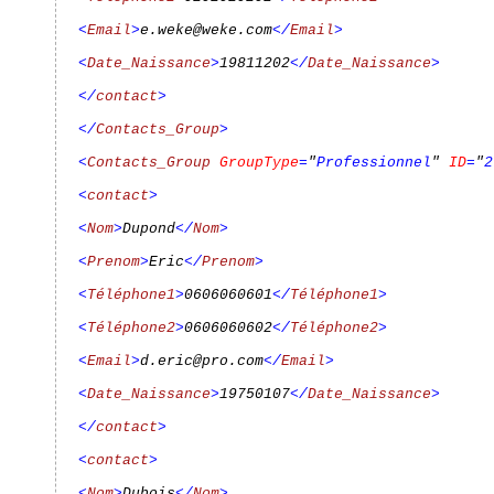
<
Email
>
e.weke@weke.com
</
Email
>
<
Date_Naissance
>
19811202
</
Date_Naissance
>
</
contact
>
</
Contacts_Group
>
<
Contacts_Group
GroupType
=
"
Professionnel
"
ID
=
"
2
<
contact
>
<
Nom
>
Dupond
</
Nom
>
<
Prenom
>
Eric
</
Prenom
>
<
Téléphone1
>
0606060601
</
Téléphone1
>
<
Téléphone2
>
0606060602
</
Téléphone2
>
<
Email
>
d.eric@pro.com
</
Email
>
<
Date_Naissance
>
19750107
</
Date_Naissance
>
</
contact
>
<
contact
>
<
Nom
>
Dubois
</
Nom
>