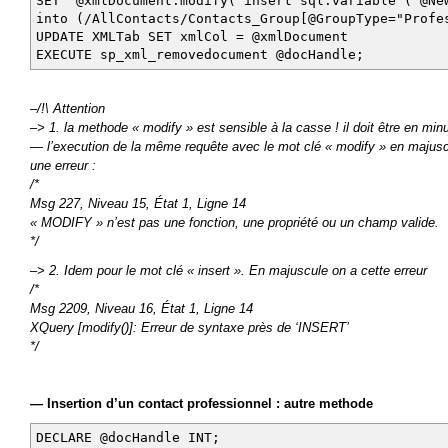
SET @xmlDocument.modify('insert sql:variable ("@N
into (/AllContacts/Contacts_Group[@GroupType="Prof
UPDATE XMLTab SET xmlCol = @xmlDocument
EXECUTE sp_xml_removedocument @docHandle;
–/!\ Attention
–> 1. la methode « modify » est sensible à la casse ! il doit être en min
— l’execution de la même requête avec le mot clé « modify » en maju
une erreur :
/*
Msg 227, Niveau 15, État 1, Ligne 14
« MODIFY » n’est pas une fonction, une propriété ou un champ valide.
*/
–> 2. Idem pour le mot clé « insert ». En majuscule on a cette erreur
/*
Msg 2209, Niveau 16, État 1, Ligne 14
XQuery [modify()]: Erreur de syntaxe près de ‘INSERT’
*/
— Insertion d’un contact professionnel : autre methode
DECLARE @docHandle INT;