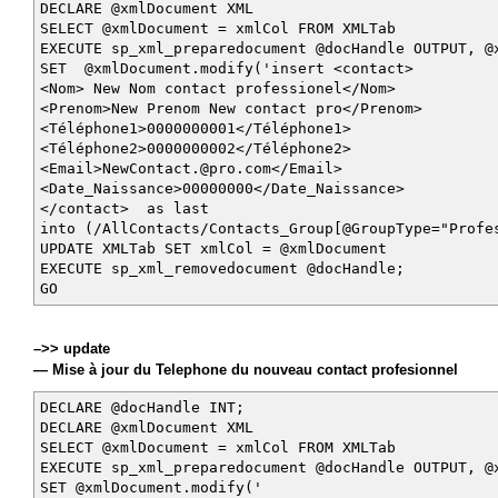
DECLARE @xmlDocument XML
SELECT @xmlDocument = xmlCol FROM XMLTab
EXECUTE sp_xml_preparedocument @docHandle OUTPUT, @
SET @xmlDocument.modify('insert <contact>
<Nom> New Nom contact professionel</Nom>
<Prenom>New Prenom New contact pro</Prenom>
<Téléphone1>0000000001</Téléphone1>
<Téléphone2>0000000002</Téléphone2>
<Email>NewContact.@pro.com</Email>
<Date_Naissance>00000000</Date_Naissance>
</contact> as last
into (/AllContacts/Contacts_Group[@GroupType="Prof
UPDATE XMLTab SET xmlCol = @xmlDocument
EXECUTE sp_xml_removedocument @docHandle;
GO
–>> update
— Mise à jour du Telephone du nouveau contact profesionnel
DECLARE @docHandle INT;
DECLARE @xmlDocument XML
SELECT @xmlDocument = xmlCol FROM XMLTab
EXECUTE sp_xml_preparedocument @docHandle OUTPUT, @
SET @xmlDocument.modify('