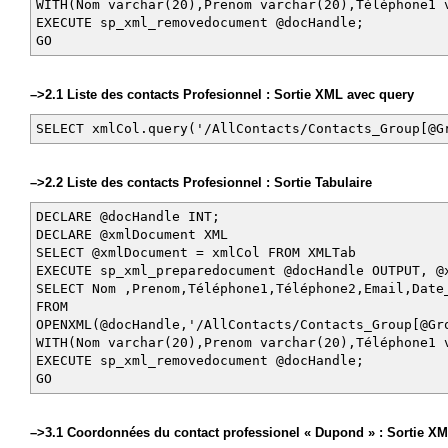
WITH(Nom varchar(20),Prenom varchar(20),Téléphone1 
EXECUTE sp_xml_removedocument @docHandle;
GO
–>2.1 Liste des contacts Profesionnel : Sortie XML avec query
SELECT xmlCol.query('/AllContacts/Contacts_Group[@G
–>2.2 Liste des contacts Profesionnel : Sortie Tabulaire
DECLARE @docHandle INT;
DECLARE @xmlDocument XML
SELECT @xmlDocument = xmlCol FROM XMLTab
EXECUTE sp_xml_preparedocument @docHandle OUTPUT, @
SELECT Nom ,Prenom,Téléphone1,Téléphone2,Email,Date
FROM
OPENXML(@docHandle,'/AllContacts/Contacts_Group[@Gr
WITH(Nom varchar(20),Prenom varchar(20),Téléphone1 
EXECUTE sp_xml_removedocument @docHandle;
GO
–>3.1 Coordonnées du contact professionel « Dupond » : Sortie X