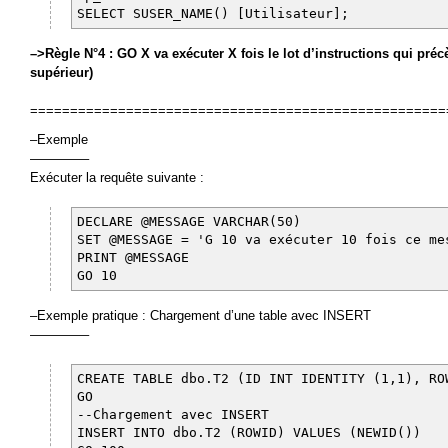
SELECT SUSER_NAME() [Utilisateur];
–>Règle N°4 : GO X va exécuter X fois le lot d’instructions qui pr
supérieur)
====================================================
–Exemple
————–
Exécuter la requête suivante :
DECLARE @MESSAGE VARCHAR(50)
SET @MESSAGE = 'G 10 va exécuter 10 fois ce me
PRINT @MESSAGE
GO 10
–Exemple pratique : Chargement d’une table avec INSERT
————–
CREATE TABLE dbo.T2 (ID INT IDENTITY (1,1), R
GO
--Chargement avec INSERT
INSERT INTO dbo.T2 (ROWID) VALUES (NEWID())