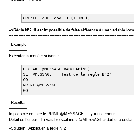
————–
CREATE TABLE dbo.T1 (i INT);
–>Règle N°2 :Il est impossible de faire référence à une variable lo
====================================================
–Exemple
————–
Exécuter la requête suivante :
DECLARE @MESSAGE VARCHAR(50)
SET @MESSAGE = 'Test de la règle N°2'
GO
PRINT @MESSAGE
GO
–Résultat
————–
Impossible de faire le PRINT @MESSAGE : Il y a une erreur.
Détail de l’erreur : La variable scalaire « @MESSAGE » doit être déclar
–Solution : Appliquer la règle N°2
————–