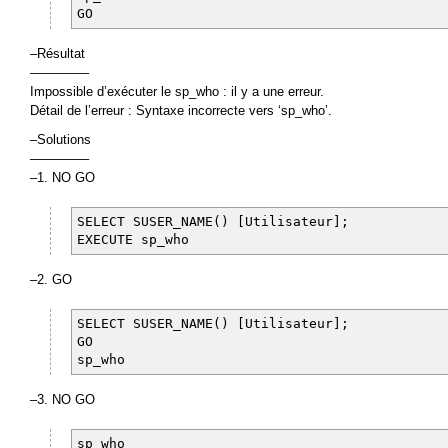
GO
–Résultat
————–
Impossible d’exécuter le sp_who : il y a une erreur.
Détail de l’erreur : Syntaxe incorrecte vers ‘sp_who’.
–Solutions
————–
–1. NO GO
SELECT SUSER_NAME() [Utilisateur];
EXECUTE sp_who
–2. GO
SELECT SUSER_NAME() [Utilisateur];
GO
sp_who
–3. NO GO
sp_who