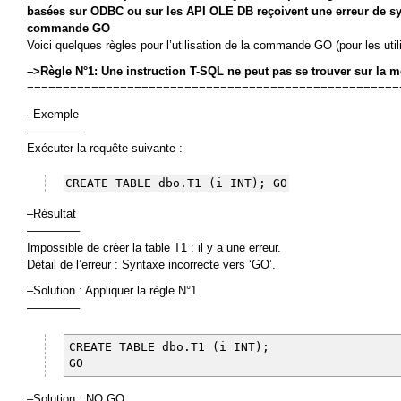
basées sur ODBC ou sur les API OLE DB reçoivent une erreur de syn
commande GO
Voici quelques règles pour l’utilisation de la commande GO (pour les uti
–>Règle N°1: Une instruction T-SQL ne peut pas se trouver sur l
====================================================
–Exemple
————–
Exécuter la requête suivante :
CREATE TABLE dbo.T1 (i INT); GO
–Résultat
————–
Impossible de créer la table T1 : il y a une erreur.
Détail de l’erreur : Syntaxe incorrecte vers ‘GO’.
–Solution : Appliquer la règle N°1
————–
CREATE TABLE dbo.T1 (i INT);
GO
–Solution : NO GO