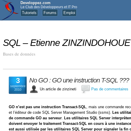
Developpez.com
Le Club des Développeurs et IT Pro
Tutoriels
Forums
Emploi
SQL – Etienne ZINZINDOHOUE
Bases de données
3
No GO : GO une instruction T-SQL ???
septembre
Un article de zinzineti
Pas de commentaires
2010
GO n’est pas une instruction Transact-SQL
, mais une commande recon
et l’éditeur de code SQL Server Management Studio (ssms).
Les utilit
de commande GO au serveur
.
Les utilitaires SQL Server interprèt
doivent envoyer le traitement Transact-SQL en cours à une insta
est aussi utilisée par les utilitaires SQL Server pour signaler la fin