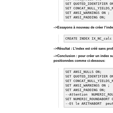
SET QUOTED_IDENTIFIER O
SET CONCAT_NULL_YIELDS_
SET ANSI_WARNINGS ON ;
SET ANSI_PADDING ON;
–>Essayons à nouveau de créer l’index
CREATE INDEX IX_NC_calc
–>Résultat : L’index est créé sans pr
–>Conclusion : pour créer un index su
positionnées comme ci-dessous:
SET ANSI_NULLS ON;
SET QUOTED_IDENTIFIER O
SET CONCAT_NULL_YIELDS_
SET ANSI_WARNINGS ON ;
SET ANSI_PADDING ON;
--Attention NUMERIC_RO
SET NUMERIC_ROUNDABORT 
--Et le ARITHABORT peut