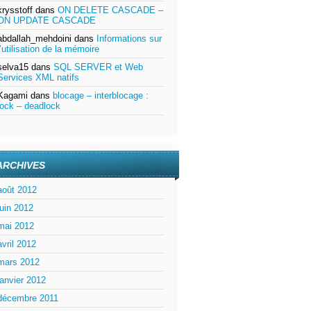
krysstoff
dans
ON DELETE CASCADE –
ON UPDATE CASCADE
abdallah_mehdoini
dans
Informations sur
l’utilisation de la mémoire
selva15
dans
SQL SERVER et Web
Services XML natifs
Kagami
dans
blocage – interblocage :
lock – deadlock
ARCHIVES
août 2012
juin 2012
mai 2012
avril 2012
mars 2012
janvier 2012
décembre 2011