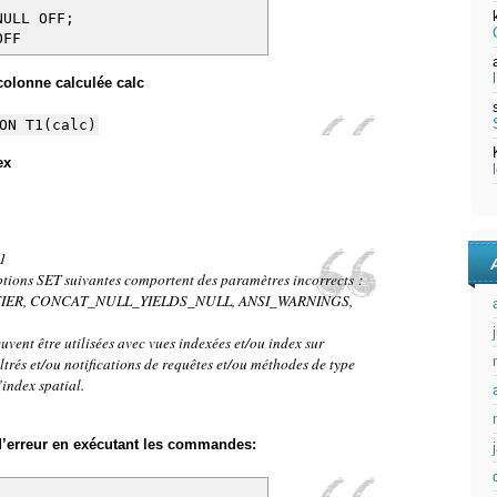
NULL OFF;
OFF
colonne calculée calc
ON T1(calc)
ex
 1
ions SET suivantes comportent des paramètres incorrects :
FIER, CONCAT_NULL_YIELDS_NULL, ANSI_WARNINGS,
vent être utilisées avec vues indexées et/ou index sur
iltrés et/ou notifications de requêtes et/ou méthodes de type
index spatial.
d’erreur en exécutant les commandes: