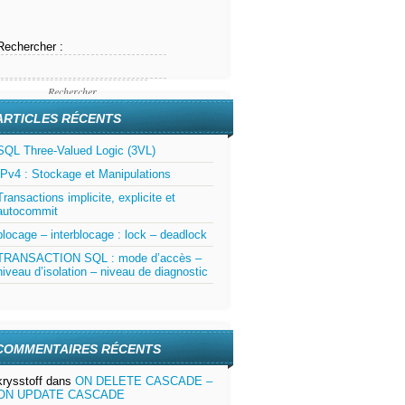
Rechercher :
ARTICLES RÉCENTS
SQL Three-Valued Logic (3VL)
IPv4 : Stockage et Manipulations
Transactions implicite, explicite et
autocommit
blocage – interblocage : lock – deadlock
TRANSACTION SQL : mode d’accès –
niveau d’isolation – niveau de diagnostic
COMMENTAIRES RÉCENTS
krysstoff
dans
ON DELETE CASCADE –
ON UPDATE CASCADE