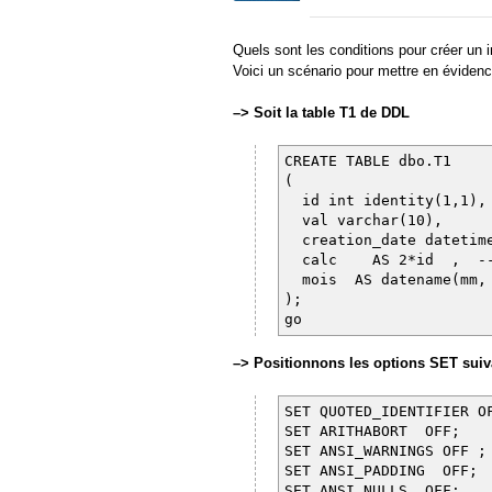
Quels sont les conditions pour créer un
Voici un scénario pour mettre en évidenc
–> Soit la table T1 de DDL
CREATE TABLE dbo.T1
(
id int identity(1,1
val varchar(10),
creation_date datetim
calc AS 2*id , --co
mois AS datename(mm, 
);
go
–> Positionnons les options SET sui
SET QUOTED_IDENTIFIER O
SET ARITHABORT OFF;
SET ANSI_WARNINGS OFF ;
SET ANSI_PADDING OFF;
SET ANSI_NULLS OFF;