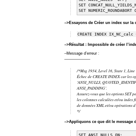
SET CONCAT_NULL_YIELDS_
SET NUMERIC_ROUNDABORT 
–>Essayons de Créer un index sur la 
CREATE INDEX IX_NC_calc 
–>Résultat : Impossible de créer l’ind
–Message d’erreur :
——————–
/*Msg 1934, Level 16, State 1, Line
Échec de CREATE INDEX car les opt
‘ANSI_NULLS, QUOTED_IDENTI
ANSI_PADDING’.
Assurez-vous que les options SET peu
les colonnes calculées et/ou index f
de données XML et/ou opérations d’
*/
–>Appliquons ce que dit le message 
SET ANSI_NULLS ON;