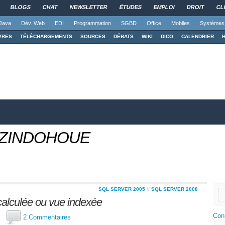
BLOGS
CHAT
NEWSLETTER
ÉTUDES
EMPLOI
DROIT
CL
Java
Dév. Web
EDI
Programmation
SGBD
Office
Mobiles
Systèmes
VRES
TÉLÉCHARGEMENTS
SOURCES
DÉBATS
WIKI
DICO
CALENDRIER
INZINDOHOUE
SQL SERVER 2005
//
SQL SERVER 2008
calculée ou vue indexée
Con
ti
2 Commentaires