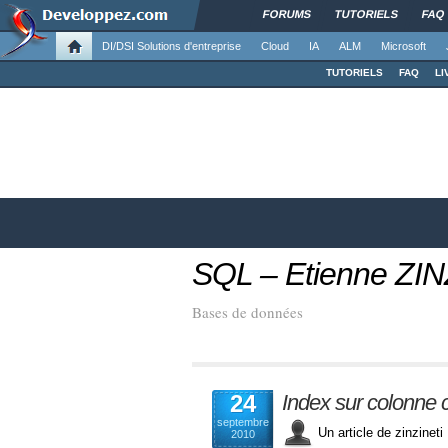
FORUMS
TUTORIELS
FAQ
DI/DSI Solutions d'entreprise
Cloud
IA
ALM
Microsoft
TUTORIELS
FAQ
LI
SQL – Etienne Z
Bases de données
24
Index sur colonne 
septembre
Un article de zinzine
2010