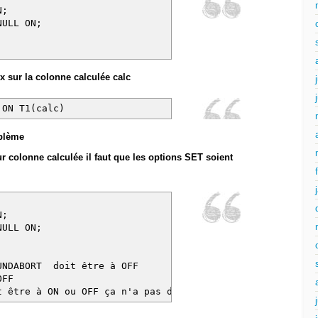
N;
NULL ON;
 sur la colonne calculée calc
 ON T1(calc)
oblème
r colonne calculée il faut que les options SET soient
N;
NULL ON;
UNDABORT doit être à OFF
OFF
 être à ON ou OFF ça n'a pas d'importance !