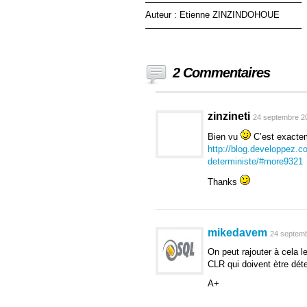
—————————————————–
Auteur : Etienne ZINZINDOHOUE
—————————————————–
2 Commentaires
zinzineti
24 septembre 20
Bien vu
C’est exacteme
http://blog.developpez.c
deterministe/#more9321
Thanks
mikedavem
24 septemb
On peut rajouter à cela
CLR qui doivent ètre dét
A+