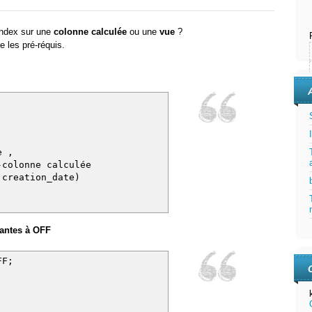
 index sur une
colonne calculée
ou une
vue
?
e les pré-réquis.
),
e ,
lonne calculée
creation_date)
vantes à OFF
FF;