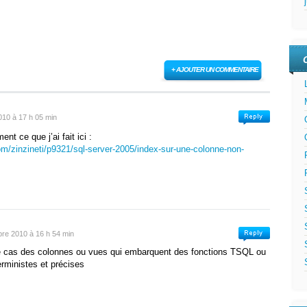
+ AJOUTER UN COMMENTAIRE
10 à 17 h 05 min
nt ce que j’ai fait ici :
om/zinzineti/p9321/sql-server-2005/index-sur-une-colonne-non-
re 2010 à 16 h 54 min
 le cas des colonnes ou vues qui embarquent des fonctions TSQL ou
erministes et précises