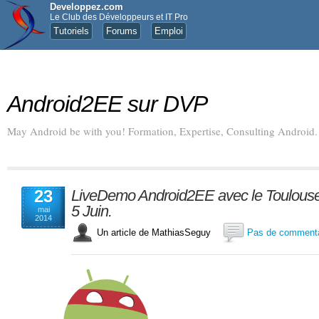
Developpez.com
Le Club des Développeurs et IT Pro
Tutoriels
Forums
Emploi
Android2EE sur DVP
May Android be with you! Formation, Expertise, Consulting Android.
23
LiveDemo Android2EE avec le Toulouse
5 Juin.
mai
2014
Un article de MathiasSeguy
Pas de commenta