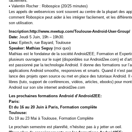
facilement.
• Valentin Rocher : Robospice (20/25 minutes)
Les appels de webservices sont souvent au centre de la plupart des app
comment Robospice peut aider à les intégrer facilement, et les différen
son utilisation.
Inscription:http://www.meetup.com/Toulouse-Android-User-Group/
Date:
Jeudi 5 Juin, 19h – 19h30.
Lieu:
Epitech, rue Bayard, Toulouse
Speaker: Mathias Seguy
(moi quoi)
Mathias est le fondateur de la société Android2EE; Formation et Expertise
plusieurs ouvrages sur le sujet (disponibles sur Android2ee.com) et d’a
est passionné par la technologie Android. Il donne des formations sur l’a
applications Android smooths, responsives et smarts. Quand il n’est pas e
lance des projets open source ou met en place des tutoriaux Android. Il 
libres (tuto, support de conférences, vidéos, articles, ebooks) pour mon
Android sur son site internet android2ee.com
Les prochaines formations Android d’Android2EE:
Paris:
Et du 16 au 20 Juin à Paris, Formation complète
Toulouse:
Du 19 au 23 Mai à Toulouse, Formation Complète
Le prochain semestre est plannifié, n’hésitez pas à y jetter un oeil.