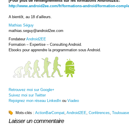
[Pour plus de renseignements sur les formations Android2EE:
http://www.android2ee.com/fr/formations-android/formation-comple
A bientôt, au 18 d’ailleurs.
Mathias Séguy
mathias.seguy@android2ee.com
Fondateur
Android2EE
Formation – Expertise – Consulting Android.
Ebooks pour apprendre la programmation sous Android.
Retrouvez moi sur Google+
Suivez moi sur Twitter
Rejoignez mon réseau LinkedIn
ou
Viadeo
Mots-clés :
ActionBarCompat
,
Android2EE
,
Conférences
,
Toulouase
Laisser un commentaire