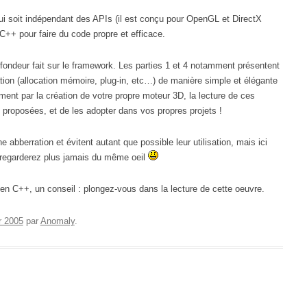
qui soit indépendant des APIs (il est conçu pour OpenGL et DirectX
 C++ pour faire du code propre et efficace.
 profondeur fait sur le framework. Les parties 1 et 4 notamment présentent
on (allocation mémoire, plug-in, etc…) de manière simple et élégante
ment par la création de votre propre moteur 3D, la lecture de ces
t proposées, et de les adopter dans vos propres projets !
berration et évitent autant que possible leur utilisation, mais ici
s regarderez plus jamais du même oeil
 en C++, un conseil : plongez-vous dans la lecture de cette oeuvre.
r 2005
par
Anomaly
.