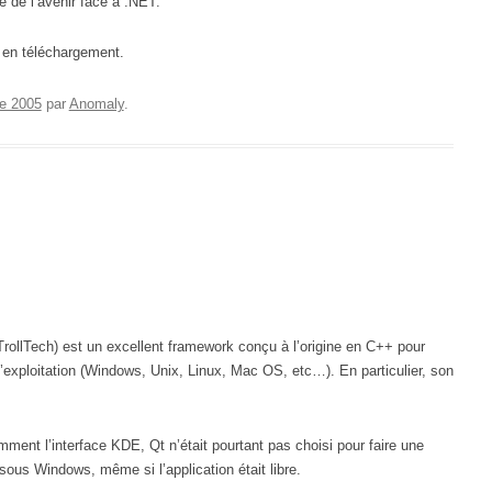
 de l’avenir face à .NET.
e en téléchargement.
re 2005
par
Anomaly
.
TrollTech) est un excellent framework conçu à l’origine en C++ pour
’exploitation (Windows, Unix, Linux, Mac OS, etc…). En particulier, son
ment l’interface KDE, Qt n’était pourtant pas choisi pour faire une
 sous Windows, même si l’application était libre.