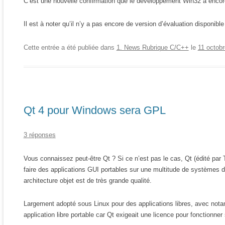
C’est une nouvelle confirmation que le développement Win32 a encore
BEGIN
-- on lit le premier caractère de la phrase
SET @C = SUBSTRING(@PHRASE, @I, 1);
Il est à noter qu’il n’y a pas encore de version d’évaluation disponibl
-- on regarde si c'est un caractère de césure
SET @IC = CHARINDEX(@C, @PARSEC);
-- si c'est un caractère de césure...
Cette entrée a été publiée dans
1. News Rubrique C/C++
le
11 octob
IF @IC > 0
BEGIN
-- si le mot n'est pas vide
IF @MOT <> ''
BEGIN
-- on insère le mot
Qt 4 pour Windows sera GPL
INSERT INTO @T VALUES (@M, LTRIM(@MOT), @C
);
-- on incrémente le compteur de mot et on
3 réponses
réinitialise le mot
SELECT @M = @M + 1, @MOT = '';
END;
Vous connaissez peut-être Qt ? Si ce n’est pas le cas, Qt (édité par 
END;
faire des applications GUI portables sur une multitude de systèmes d
ELSE
architecture objet est de très grande qualité.
SET @MOT = @MOT + @C;
SET @I = @I + 1;
END;
Largement adopté sous Linux pour des applications libres, avec notam
-- insertion du dernier mot
application libre portable car Qt exigeait une licence pour fonctionner
IF @MOT <> ''