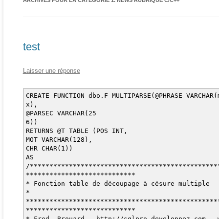
ARCHIVES POUR LA CATÉGORIE
1. NEWS RUBRIQUE C/C++
test
Laisser une réponse
CREATE FUNCTION dbo.F_MULTIPARSE(@PHRASE VARCHAR(
x),
@PARSEC VARCHAR(25
6))
RETURNS @T TABLE (POS INT,
MOT VARCHAR(128),
CHR CHAR(1))
AS
/************************************************
****************************
* Fonction table de découpage à césure multiple
*
*************************************************
****************************
* Fred. Brouard - http://sqlpro.developpez.com - 