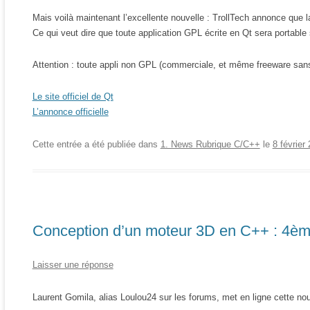
INSERT INTO @T VALUES (@M, @MOT, NULL);
RETURN
Mais voilà maintenant l’excellente nouvelle : TrollTech annonce que 
END
Ce qui veut dire que toute application GPL écrite en Qt sera portable
GO
Attention : toute appli non GPL (commerciale, et même freeware sans 
Le site officiel de Qt
L’annonce officielle
Cette entrée a été publiée dans
1. News Rubrique C/C++
le
8 février
Conception d’un moteur 3D en C++ : 4èm
Laisser une réponse
Laurent Gomila, alias Loulou24 sur les forums, met en ligne cette nou