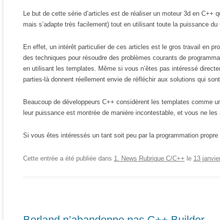
Le but de cette série d’articles est de réaliser un moteur 3d en C++ 
mais s’adapte très facilement) tout en utilisant toute la puissance du
En effet, un intérêt particulier de ces articles est le gros travail en
des techniques pour résoudre des problèmes courants de programmati
en utilisant les templates. Même si vous n’êtes pas intéressé directe
parties-là donnent réellement envie de réfléchir aux solutions qui son
Beaucoup de développeurs C++ considèrent les templates comme une ab
leur puissance est montrée de manière incontestable, et vous ne le
Si vous êtes intéressés un tant soit peu par la programmation propre
Cette entrée a été publiée dans
1. News Rubrique C/C++
le
13 janvie
Borland n’abandonne pas C++ Builder