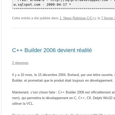
w.sqlspot.com - 2009-04-17 *
*************************************************
***************************/
Cette entrée a été publiée dans
1. News Rubrique C/C++
le
7 février
BEGIN
-- effets de bord
IF @PHRASE IS NULL RETURN;
IF COALESCE(@PARSEC, '') = ''
BEGIN
INSERT INTO @T VALUES (1, @PHRASE, NULL);
RETURN;
C++ Builder 2006 devient réalité
END;
-- variables locales
DECLARE @C CHAR(1), -- lettre analysée
2 réponses
@MOT VARCHAR(128), -- mot découpé
@I INT, -- boucle sur phrase
@J INT, -- boucle sur caractère
Il y a 10 mois, le 15 décembre 2004, Borland, par une lettre ouverte,
de césure
Builder, et promettait que le produit était toujours en développement.
@JMIN INT, -- premier caractère de
césure dans phrase
Maintenant, c’est chose faite : C++ Builder 2006 est officiellement a
@IC INT,
@M INT;
nom), qui permettra le développement en C, C++, C#, Delphi Win32 et
SELECT @I = 1, @M = 1, @MOT = '';
utiliser la VCL.
-- boucle sur phrase
WHILE @I <= LEN(@PHRASE)