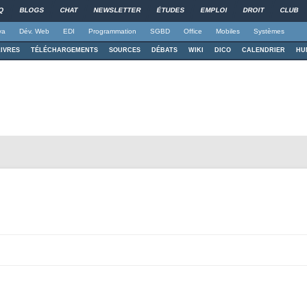
Q
BLOGS
CHAT
NEWSLETTER
ÉTUDES
EMPLOI
DROIT
CLUB
va
Dév. Web
EDI
Programmation
SGBD
Office
Mobiles
Systèmes
LIVRES
TÉLÉCHARGEMENTS
SOURCES
DÉBATS
WIKI
DICO
CALENDRIER
HU
Aller au contenu principal