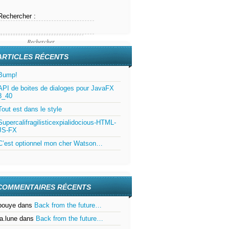
Rechercher :
ARTICLES RÉCENTS
Bump!
API de boites de dialoges pour JavaFX
8_40
Tout est dans le style
Supercalifragilisticexpialidocious-HTML-
JS-FX
C’est optionnel mon cher Watson…
COMMENTAIRES RÉCENTS
bouye
dans
Back from the future…
la.lune
dans
Back from the future…