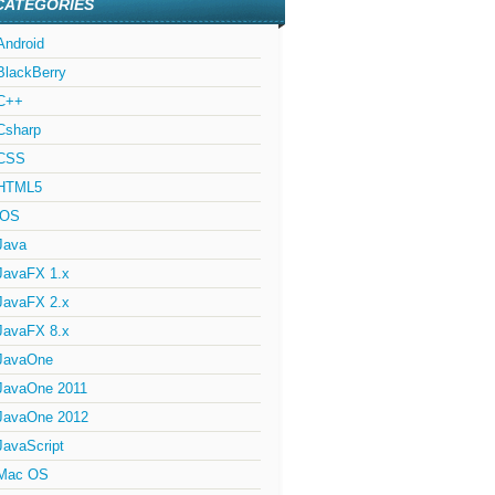
CATÉGORIES
Android
BlackBerry
C++
Csharp
CSS
HTML5
iOS
Java
JavaFX 1.x
JavaFX 2.x
JavaFX 8.x
JavaOne
JavaOne 2011
JavaOne 2012
JavaScript
Mac OS