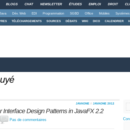
BLOGS
CHAT
NEWSLETTER
ÉTUDES
EMPLOI
DROIT
CL
Java
Dév. Web
EDI
Programmation
SGBD
Office
Mobiles
Systèmes
VRES
TÉLÉCHARGEMENTS
SOURCES
DÉBATS
WIKI
DICO
CALENDRIER
ouyé
JAVAONE
//
JAVAONE 2012
Interface Design Patterns in JavaFX 2.2
Con
Pas de commentaires