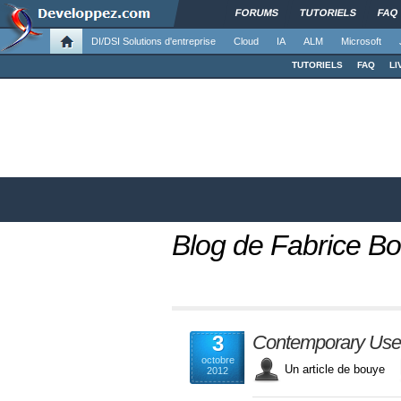
FORUMS
TUTORIELS
FAQ
DI/DSI Solutions d'entreprise
Cloud
IA
ALM
Microsoft
TUTORIELS
FAQ
LI
Blog de Fabrice B
3
Contemporary User 
octobre
Un article de bouye
2012