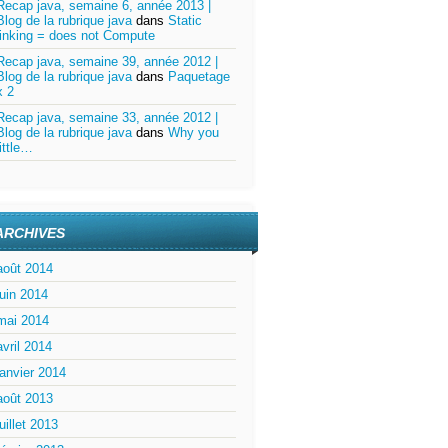
Recap java, semaine 6, année 2013 |
Blog de la rubrique java
dans
Static
linking = does not Compute
Recap java, semaine 39, année 2012 |
Blog de la rubrique java
dans
Paquetage
x 2
Recap java, semaine 33, année 2012 |
Blog de la rubrique java
dans
Why you
little…
ARCHIVES
août 2014
juin 2014
mai 2014
avril 2014
janvier 2014
août 2013
juillet 2013