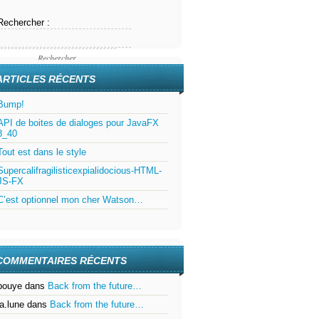
Rechercher :
ARTICLES RÉCENTS
Bump!
API de boites de dialoges pour JavaFX
8_40
Tout est dans le style
Supercalifragilisticexpialidocious-HTML-
JS-FX
C’est optionnel mon cher Watson…
COMMENTAIRES RÉCENTS
bouye
dans
Back from the future…
la.lune
dans
Back from the future…