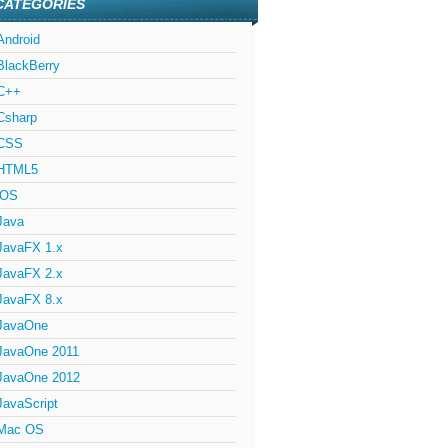
CATÉGORIES
Android
BlackBerry
C++
Csharp
CSS
HTML5
iOS
Java
JavaFX 1.x
JavaFX 2.x
JavaFX 8.x
JavaOne
JavaOne 2011
JavaOne 2012
JavaScript
Mac OS