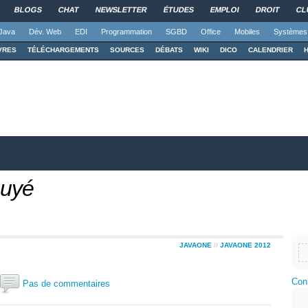
BLOGS
CHAT
NEWSLETTER
ÉTUDES
EMPLOI
DROIT
CL
Java
Dév. Web
EDI
Programmation
SGBD
Office
Mobiles
Systèmes
VRES
TÉLÉCHARGEMENTS
SOURCES
DÉBATS
WIKI
DICO
CALENDRIER
ouyé
JAVAONE
//
JAVAONE 2012
Con
Pas de commentaires