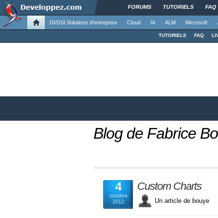
FORUMS
TUTORIELS
FAQ
DI/DSI Solutions d'entreprise
Cloud
IA
ALM
Microsoft
TUTORIELS
FAQ
LI
Blog de Fabrice B
4
Custom Charts
octobre
Un article de bouye
2012