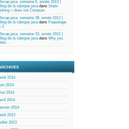
Recap java, semaine 6, année 2013 |
Blog de la rubrique java
dans
Static
linking = does not Compute
Recap java, semaine 39, année 2012 |
Blog de la rubrique java
dans
Paquetage
x 2
Recap java, semaine 33, année 2012 |
Blog de la rubrique java
dans
Why you
little…
ARCHIVES
août 2014
juin 2014
mai 2014
avril 2014
janvier 2014
août 2013
juillet 2013