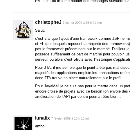
PS: il est ou le « me notifier des messages suivants »
christopheJ
7 février 2009 à 16 h 21 min
Salut,
c’est vrai que l’ajout d’une framework comme JSF ne m
et EL (sur lesquels reposent la majorité des frameworks
pas le framework prédominant sur le marché. D’ailleur j
possède suffisament de part de marché pour pouvoir justi
serveur, ou alors c’est Struts avec l’historique d’applicat
Pour JTA, il me semble que le point a été pas mal discu
majorité des applications emploie les transactions (même 
donc JTA trouve sa place naturellement sur le profil.
Pour JavaMail je ne suis pas pour le mettre dans un profil
encore croisé de projets avec ce besoin (on envoie des
amélioration de l’API par contre pourrait être bien…
lunatix
7 février 2009 à 15 h 10 min
amho