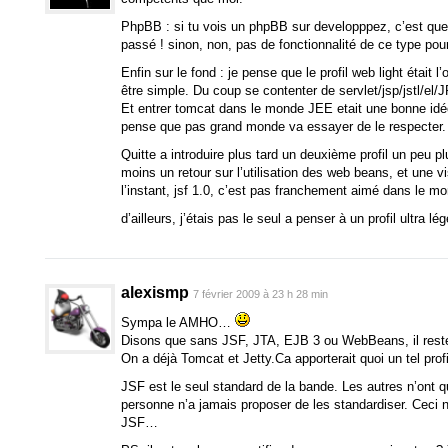
PhpBB : si tu vois un phpBB sur developppez, c’est que 
passé ! sinon, non, pas de fonctionnalité de ce type po
Enfin sur le fond : je pense que le profil web light était
être simple. Du coup se contenter de servlet/jsp/jstl/el
Et entrer tomcat dans le monde JEE etait une bonne idée.
pense que pas grand monde va essayer de le respecter. (n
Quitte a introduire plus tard un deuxième profil un peu p
moins un retour sur l’utilisation des web beans, et une vis
l’instant, jsf 1.0, c’est pas franchement aimé dans le m
d’ailleurs, j’étais pas le seul a penser à un profil ultra lég
alexismp
7 février 2009 à 23 h 28 min
Sympa le AMHO…
Disons que sans JSF, JTA, EJB 3 ou WebBeans, il rest
On a déjà Tomcat et Jetty.Ca apporterait quoi un tel prof
JSF est le seul standard de la bande. Les autres n’ont 
personne n’a jamais proposer de les standardiser. Ceci 
JSF…