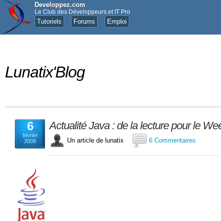
Developpez.com
Le Club des Développeurs et IT Pro
Tutoriels
Forums
Emploi
Lunatix'Blog
6
Actualité Java : de la lecture pour le We
février
Un article de lunatix
6 Commentaires
2009