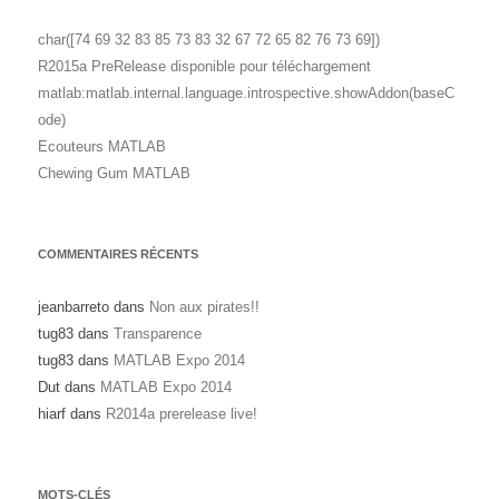
char([74 69 32 83 85 73 83 32 67 72 65 82 76 73 69])
R2015a PreRelease disponible pour téléchargement
matlab:matlab.internal.language.introspective.showAddon(baseC
ode)
Ecouteurs MATLAB
Chewing Gum MATLAB
COMMENTAIRES RÉCENTS
jeanbarreto
dans
Non aux pirates!!
tug83
dans
Transparence
tug83
dans
MATLAB Expo 2014
Dut
dans
MATLAB Expo 2014
hiarf
dans
R2014a prerelease live!
MOTS-CLÉS