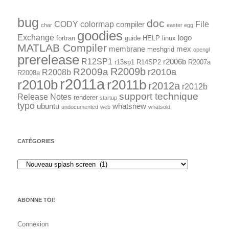
bug
doc
CODY
colormap
File
compiler
char
easter egg
goodies
Exchange
logo
fortran
guide
HELP
linux
MATLAB Compiler
membrane
mex
meshgrid
opengl
prerelease
R12SP1
r2006b
r13sp1
R14SP2
R2007a
R2009a
R2009b
r2010a
R2008b
R2008a
r2011a
r2010b
r2011b
r2012a
r2012b
support technique
Release Notes
renderer
startup
typo
ubuntu
whatsnew
undocumented
web
whatsold
CATÉGORIES
ABONNE TOI!
Connexion