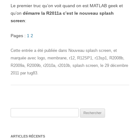
Le premier truc qu’on voit quand on est MATLAB geek et
qu’on
démarre la R2011a c’est le nouveau splash
screen
:
Pages :
1
2
Cette entrée a été publiée dans
Nouveau splash screen
, et
marquée avec
logo
,
membrane
,
r12
,
R12SP1
,
r13sp1
,
R2008b
,
R2009a
,
R2009b
,
r2010a
,
r2010b
,
splash screen
, le
29 décembre
2011
par
tug83
.
Rechercher :
ARTICLES RÉCENTS