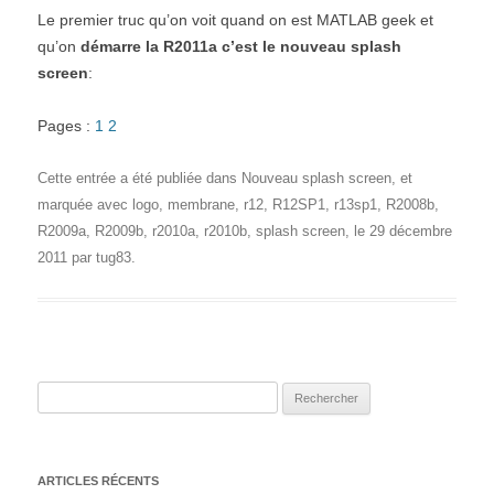
Le premier truc qu’on voit quand on est MATLAB geek et
qu’on
démarre la R2011a c’est le nouveau splash
screen
:
Pages :
1
2
Cette entrée a été publiée dans
Nouveau splash screen
, et
marquée avec
logo
,
membrane
,
r12
,
R12SP1
,
r13sp1
,
R2008b
,
R2009a
,
R2009b
,
r2010a
,
r2010b
,
splash screen
, le
29 décembre
2011
par
tug83
.
Rechercher :
ARTICLES RÉCENTS