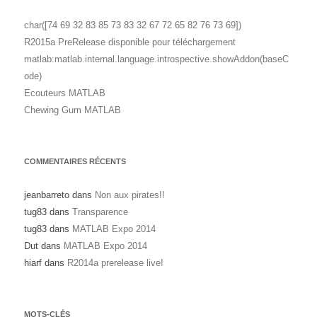
char([74 69 32 83 85 73 83 32 67 72 65 82 76 73 69])
R2015a PreRelease disponible pour téléchargement
matlab:matlab.internal.language.introspective.showAddon(baseC
ode)
Ecouteurs MATLAB
Chewing Gum MATLAB
COMMENTAIRES RÉCENTS
jeanbarreto
dans
Non aux pirates!!
tug83
dans
Transparence
tug83
dans
MATLAB Expo 2014
Dut
dans
MATLAB Expo 2014
hiarf
dans
R2014a prerelease live!
MOTS-CLÉS