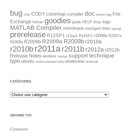
bug
doc
CODY
colormap
File
compiler
char
easter egg
goodies
Exchange
logo
fortran
guide
HELP
linux
MATLAB Compiler
membrane
mex
meshgrid
opengl
prerelease
R12SP1
r2006b
r13sp1
R14SP2
R2007a
R2009a
R2009b
r2010a
R2008b
R2008a
r2011a
r2010b
r2011b
r2012a
r2012b
support technique
Release Notes
renderer
startup
typo
ubuntu
whatsnew
undocumented
web
whatsold
CATÉGORIES
ABONNE TOI!
Connexion