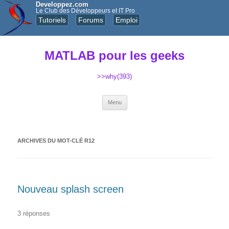
Developpez.com
Le Club des Développeurs et IT Pro
Tutoriels
Forums
Emploi
MATLAB pour les geeks
>>why(393)
Aller au contenu principal
Menu
ARCHIVES DU MOT-CLÉ
R12
Nouveau splash screen
3 réponses