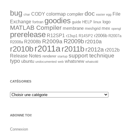
bug
doc
CODY
colormap
File
compiler
char
easter egg
goodies
Exchange
logo
fortran
guide
HELP
linux
MATLAB Compiler
membrane
mex
meshgrid
opengl
prerelease
R12SP1
r2006b
r13sp1
R14SP2
R2007a
R2009a
R2009b
r2010a
R2008b
R2008a
r2011a
r2010b
r2011b
r2012a
r2012b
support technique
Release Notes
renderer
startup
typo
ubuntu
whatsnew
undocumented
web
whatsold
CATÉGORIES
ABONNE TOI!
Connexion