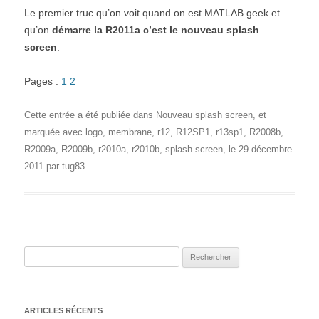
Le premier truc qu’on voit quand on est MATLAB geek et
qu’on
démarre la R2011a c’est le nouveau splash
screen
:
Pages :
1
2
Cette entrée a été publiée dans
Nouveau splash screen
, et
marquée avec
logo
,
membrane
,
r12
,
R12SP1
,
r13sp1
,
R2008b
,
R2009a
,
R2009b
,
r2010a
,
r2010b
,
splash screen
, le
29 décembre
2011
par
tug83
.
Rechercher :
ARTICLES RÉCENTS