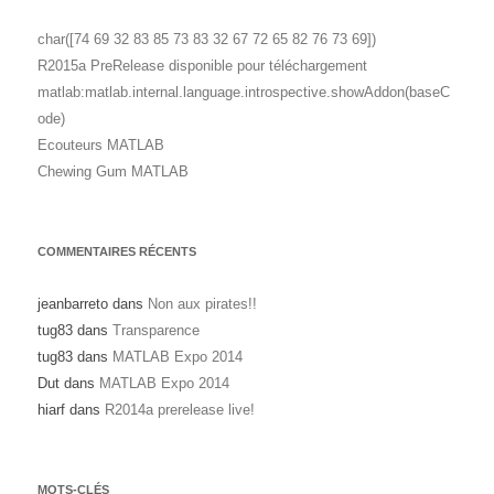
char([74 69 32 83 85 73 83 32 67 72 65 82 76 73 69])
R2015a PreRelease disponible pour téléchargement
matlab:matlab.internal.language.introspective.showAddon(baseC
ode)
Ecouteurs MATLAB
Chewing Gum MATLAB
COMMENTAIRES RÉCENTS
jeanbarreto
dans
Non aux pirates!!
tug83
dans
Transparence
tug83
dans
MATLAB Expo 2014
Dut
dans
MATLAB Expo 2014
hiarf
dans
R2014a prerelease live!
MOTS-CLÉS