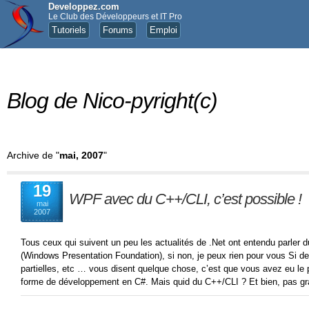
Developpez.com
Le Club des Développeurs et IT Pro
Tutoriels
Forums
Emploi
Blog de Nico-pyright(c)
Archive de "
mai, 2007
"
19
WPF avec du C++/CLI, c’est possible !
mai
2007
Tous ceux qui suivent un peu les actualités de .Net ont entendu parler
(Windows Presentation Foundation), si non, je peux rien pour vous Si
partielles, etc … vous disent quelque chose, c’est que vous avez eu le p
forme de développement en C#. Mais quid du C++/CLI ? Et bien, pas gra