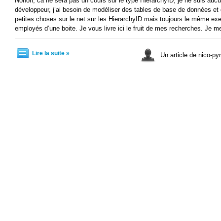
Nonon, ca ne sera pas un cours sur le type HierarchyID, je ne suis a
développeur, j’ai besoin de modéliser des tables de base de données et d
petites choses sur le net sur les HierarchyID mais toujours le même exem
employés d’une boite. Je vous livre ici le fruit de mes recherches. Je m
Lire la suite »
Un article de nico-pyr