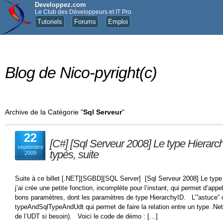
Developpez.com
Le Club des Développeurs et IT Pro
Tutoriels
Forums
Emploi
Blog de Nico-pyright(c)
Archive de la Catégorie "
Sql Serveur
"
22
[C#] [Sql Serveur 2008] Le type Hierarch
septembre
typés, suite
2009
Suite à ce billet [.NET][SGBD][SQL Server] [Sql Serveur 2008] Le type 
j’ai crée une petite fonction, incomplète pour l’instant, qui permet d’ap
bons paramètres, dont les paramètres de type HierarchyID. L’”astuce” co
typeAndSqlTypeAndUdt qui permet de faire la relation entre un type .N
de l’UDT si besoin). Voici le code de démo : […]