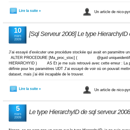
Lire la suite »
Un article de nico-pyr
10
[Sql Serveur 2008] Le type HierarchyID e
mars
2009
J’ai essayé d’exécuter une procédure stockée qui avait en paramètre un
ALTER PROCEDURE [Ma_proc_stoc] ( @guid uniqueident
HIERARCHYID ) AS Et je me suis retrouvé avec cette erreur : La pr
définie pour les paramètres UDT J’ai essayé de voir où on pouvait met
dataset, mais j’ai été incapable de le trouver.
Lire la suite »
Un article de nico-pyr
5
Le type HierarchyID de sql serveur 200
mars
2009