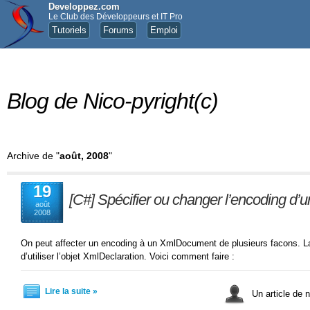
Developpez.com
Le Club des Développeurs et IT Pro
Tutoriels
Forums
Emploi
Blog de Nico-pyright(c)
Archive de "
août, 2008
"
19
[C#] Spécifier ou changer l’encoding 
août
2008
On peut affecter un encoding à un XmlDocument de plusieurs facons. La
d’utiliser l’objet XmlDeclaration. Voici comment faire :
Lire la suite »
Un article de n