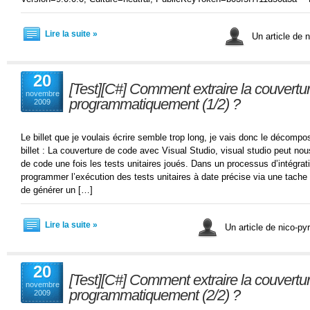
Lire la suite »
Un article de n
20
[Test][C#] Comment extraire la couvertu
novembre
programmatiquement (1/2) ?
2009
Le billet que je voulais écrire semble trop long, je vais donc le décom
billet : La couverture de code avec Visual Studio, visual studio peut no
de code une fois les tests unitaires joués. Dans un processus d’intégrat
programmer l’exécution des tests unitaires à date précise via une tache
de générer un […]
Lire la suite »
Un article de nico-pyr
20
[Test][C#] Comment extraire la couvertu
novembre
programmatiquement (2/2) ?
2009