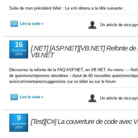
Suite de mon précédent billet : Le xml obtenu a la tête suivante :
Lire la suite »
Un article de nico-pyr
16
[.NET] [ASP.NET][VB.NET] Refonte de
novembre
VB.NET
2009
Découvrez la refonte de la FAQ ASP.NET, en VB.NET. Au menu : – Refon
de questions/réponses obsolètes – Ajout de 60 nouvelles questions/ré
avis/commentaires/suggestions sur ce billet ou sur le forum
Lire la suite »
Un article de nico-pyr
9
[Test][C#] La couverture de code avec V
novembre
2009