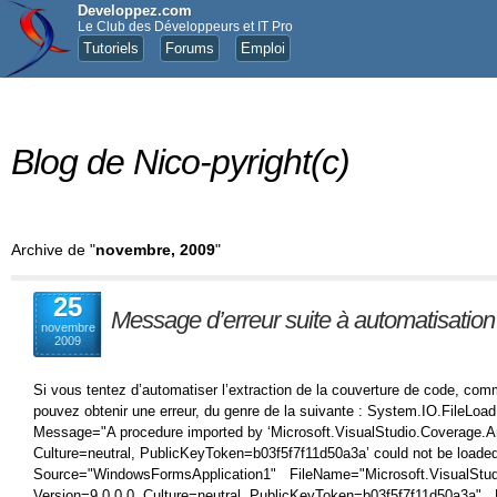
Developpez.com
Le Club des Développeurs et IT Pro
Tutoriels
Forums
Emploi
Blog de Nico-pyright(c)
Archive de "
novembre, 2009
"
25
Message d’erreur suite à automatisatio
novembre
2009
Si vous tentez d’automatiser l’extraction de la couverture de code, comme
pouvez obtenir une erreur, du genre de la suivante : System.IO.FileL
Message="A procedure imported by ‘Microsoft.VisualStudio.Coverage.An
Culture=neutral, PublicKeyToken=b03f5f7f11d50a3a’ could not be load
Source="WindowsFormsApplication1" FileName="Microsoft.VisualStud
Version=9.0.0.0, Culture=neutral, PublicKeyToken=b03f5f7f11d50a3a"