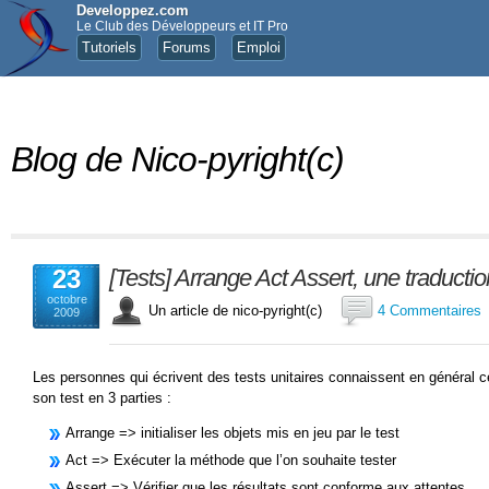
Developpez.com
Le Club des Développeurs et IT Pro
Tutoriels
Forums
Emploi
Blog de Nico-pyright(c)
23
[Tests] Arrange Act Assert, une traductio
octobre
Un article de nico-pyright(c)
4 Commentaires
2009
Les personnes qui écrivent des tests unitaires connaissent en général ce
son test en 3 parties :
Arrange => initialiser les objets mis en jeu par le test
Act => Exécuter la méthode que l’on souhaite tester
Assert => Vérifier que les résultats sont conforme aux attentes