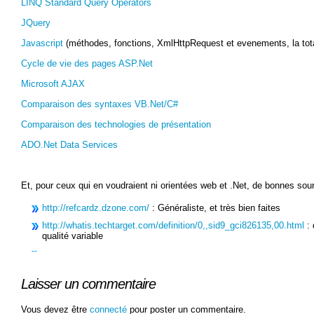
LINQ Standard Query Operators
JQuery
Javascript
(méthodes, fonctions, XmlHttpRequest et evenements, la tota
Cycle de vie des pages ASP.Net
Microsoft AJAX
Comparaison des syntaxes VB.Net/C#
Comparaison des technologies de présentation
ADO.Net Data Services
Et, pour ceux qui en voudraient ni orientées web et .Net, de bonnes sour
http://refcardz.dzone.com/
: Généraliste, et très bien faites
http://whatis.techtarget.com/definition/0,,sid9_gci826135,00.html
: 
qualité variable
Laisser un commentaire
Vous devez être
connecté
pour poster un commentaire.