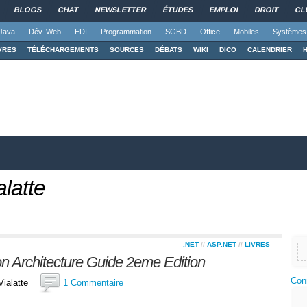
BLOGS
CHAT
NEWSLETTER
ÉTUDES
EMPLOI
DROIT
CL
Java
Dév. Web
EDI
Programmation
SGBD
Office
Mobiles
Systèmes
VRES
TÉLÉCHARGEMENTS
SOURCES
DÉBATS
WIKI
DICO
CALENDRIER
alatte
.NET
//
ASP.NET
//
LIVRES
ion Architecture Guide 2eme Edition
Con
e Vialatte
1 Commentaire