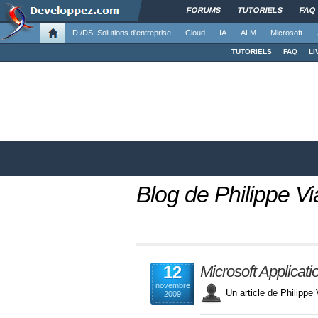
FORUMS
TUTORIELS
FAQ
DI/DSI Solutions d'entreprise
Cloud
IA
ALM
Microsoft
TUTORIELS
FAQ
LI
Blog de Philippe Vi
12
Microsoft Applicat
novembre
Un article de Philipp
2009