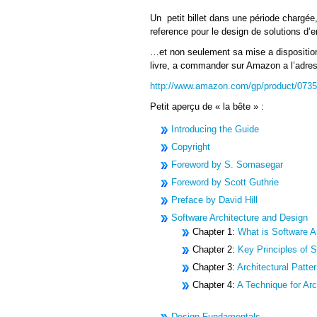
Un petit billet dans une période chargée
reference pour le design de solutions d’
…et non seulement sa mise a disposition
livre, a commander sur Amazon a l’adres
http://www.amazon.com/gp/product/073
Petit aperçu de « la bête » :
Introducing the Guide
Copyright
Foreword by S. Somasegar
Foreword by Scott Guthrie
Preface by David Hill
Software Architecture and Design
Chapter 1:
What is Software A
Chapter 2:
Key Principles of S
Chapter 3:
Architectural Patte
Chapter 4:
A Technique for Ar
Design Fundamentals