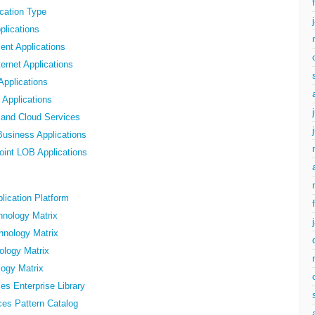
cation Type
plications
ent Applications
ernet Applications
Applications
 Applications
 and Cloud Services
Business Applications
oint LOB Applications
lication Platform
hnology Matrix
hnology Matrix
ology Matrix
ogy Matrix
ces Enterprise Library
ces Pattern Catalog