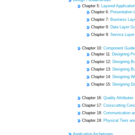
Chapter 5:
Layered Applicatio
Chapter 6:
Presentation 
Chapter 7:
Business Laye
Chapter 8:
Data Layer Gu
Chapter 9:
Service Layer
Chapter 10:
Component Guidel
Chapter 11:
Designing P
Chapter 12:
Designing B
Chapter 13:
Designing Bu
Chapter 14:
Designing W
Chapter 15:
Designing D
Chapter 16:
Quality Attributes
Chapter 17:
Crosscutting Con
Chapter 18:
Communication a
Chapter 19:
Physical Tiers a
Application Archetypes