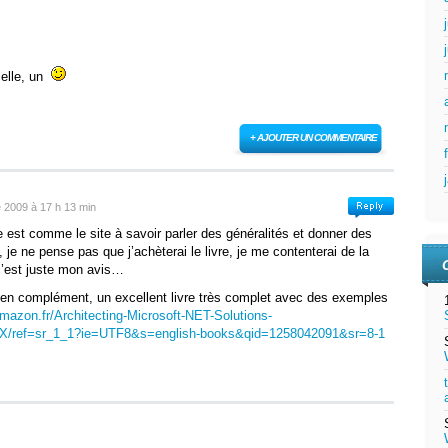
elle, un
+ AJOUTER UN COMMENTAIRE
 2009 à 17 h 13 min
vre est comme le site à savoir parler des généralités et donner des
, je ne pense pas que j’achèterai le livre, je me contenterai de la
c’est juste mon avis…
u en complément, un excellent livre très complet avec des exemples
mazon.fr/Architecting-Microsoft-NET-Solutions-
9X/ref=sr_1_1?ie=UTF8&s=english-books&qid=1258042091&sr=8-1