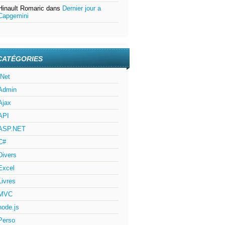
Hinault Romaric
dans
Dernier jour a
Capgemini
CATÉGORIES
.Net
Admin
Ajax
API
ASP.NET
C#
Divers
Excel
Livres
MVC
node.js
Perso