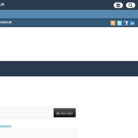
UB
HUMOUR
nexion