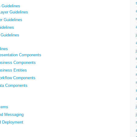
n Guidelines
Layer Guidelines
r Guidelines
idelines
 Guidelines
ines
resentation Components
usiness Components
siness Entities
orkflow Components
ata Components
cerns
nd Messaging
nd Deployment