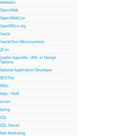
Netbeans
ObjectWeb
ObjectWebCon
OpenOffice.org
Oracle
Oracle/Sun Microsystems
QCon
Qualité logicielle, UML et Design
Patterns
Rational Application Developer
RESTful
RMLL
Ruby / RoR
Scrum
Spring
SQL
SQL Server
Web Marketing