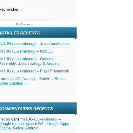
Rechercher :
ARTICLES RÉCENTS
YaJUG (Luxembourg) – Java Annotations
YaJUG (Luxembourg) – NoSQL
YaJUG (Luxembourg) – General
Assembly, Java strategy & Arduino
YaJUG (Luxembourg) – Play! Framework
LorraineJUG (Nancy) – Soirée « Bonita
Open Solution »
COMMENTAIRES RÉCENTS
Petrus
dans
YaJUG (Luxembourg) –
Google technologies (GWT, Google Apps
Engine, Guice, Android)