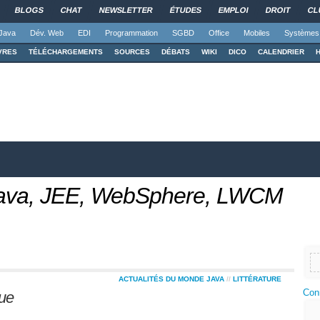
BLOGS
CHAT
NEWSLETTER
ÉTUDES
EMPLOI
DROIT
CL
Java
Dév. Web
EDI
Programmation
SGBD
Office
Mobiles
Systèmes
VRES
TÉLÉCHARGEMENTS
SOURCES
DÉBATS
WIKI
DICO
CALENDRIER
 Java, JEE, WebSphere, LWCM
ACTUALITÉS DU MONDE JAVA
//
LITTÉRATURE
Con
que