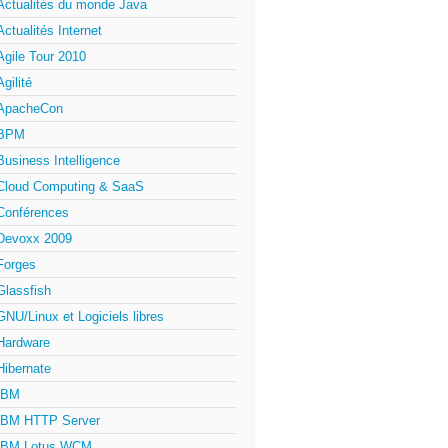
Actualités du monde Java
Actualités Internet
Agile Tour 2010
Agilité
ApacheCon
BPM
Business Intelligence
Cloud Computing & SaaS
Conférences
Devoxx 2009
Forges
Glassfish
GNU/Linux et Logiciels libres
Hardware
Hibernate
IBM
IBM HTTP Server
IBM Lotus WCM