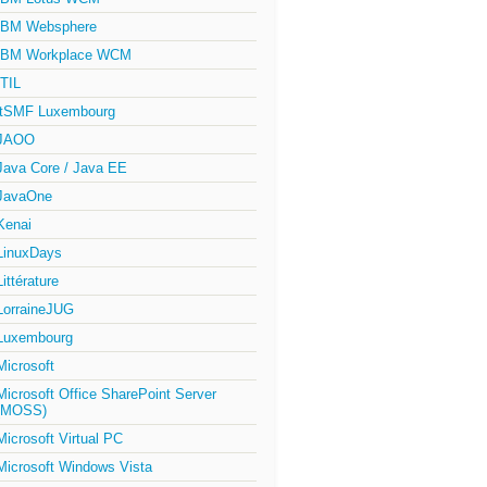
IBM Websphere
IBM Workplace WCM
ITIL
itSMF Luxembourg
JAOO
Java Core / Java EE
JavaOne
Kenai
LinuxDays
Littérature
LorraineJUG
Luxembourg
Microsoft
Microsoft Office SharePoint Server
(MOSS)
Microsoft Virtual PC
Microsoft Windows Vista