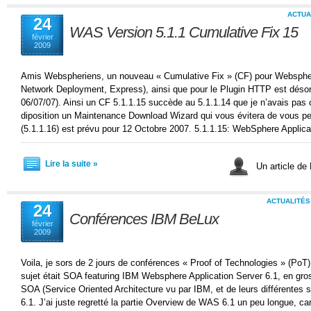
ACTUA
24
WAS Version 5.1.1 Cumulative Fix 15
février
2009
Amis Webspheriens, un nouveau « Cumulative Fix » (CF) pour Webspher
Network Deployment, Express), ainsi que pour le Plugin HTTP est désor
06/07/07). Ainsi un CF 5.1.1.15 succède au 5.1.1.14 que je n’avais pa
diposition un Maintenance Download Wizard qui vous évitera de vous per
(5.1.1.16) est prévu pour 12 Octobre 2007. 5.1.1.15: WebSphere Applica
Lire la suite »
Un article de
ACTUALITÉS
24
Conférences IBM BeLux
février
2009
Voila, je sors de 2 jours de conférences « Proof of Technologies » (Po
sujet était SOA featuring IBM Websphere Application Server 6.1, en gro
SOA (Service Oriented Architecture vu par IBM, et de leurs différente
6.1. J’ai juste regretté la partie Overview de WAS 6.1 un peu longue, car 