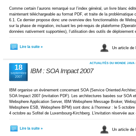
Comme certain l’aurons remarqué sur l’index général, un livre blanc édité
maintenant téléchargeable au format PDF, et traite de la problématiqu
6.1. Ce dernier propose donc une overview des fonctionnalités de Webs
sur la phase de migration, incluant les pré-requis de plateforme (Oper
données nativement supportées), l’utilisation des outils de déploiemen
Lire la suite »
Un article de
ACTUALITÉS DU MONDE JAVA
18
IBM : SOA Impact 2007
septembre
2007
IBM organise un évènement concernant SOA (Service Oriented Architect
SOA Impact 2007 (invitation PDF). Les architectures basées sur SOA et
Websphere Application Server, IBM Websphere Message Broker, Websph
Websphere ESB, Websphere BPM) sont donc à l’honneur : le 5 octobre d
4 octobre au Sofitel de Luxembourg-Kirchberg. L’invitation réservée aux
Lire la suite »
Un article de