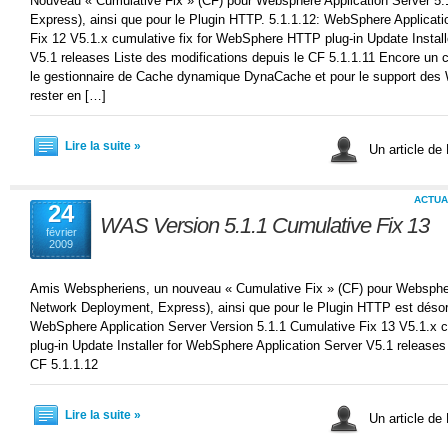
Nouveau « Cumulative Fix » (CF) pour Websphere Application Server 5
Express), ainsi que pour le Plugin HTTP. 5.1.1.12: WebSphere Applicati
Fix 12 V5.1.x cumulative fix for WebSphere HTTP plug-in Update Install
V5.1 releases Liste des modifications depuis le CF 5.1.1.11 Encore un 
le gestionnaire de Cache dynamique DynaCache et pour le support des 
rester en […]
Lire la suite »
Un article de
ACTUA
24
WAS Version 5.1.1 Cumulative Fix 13
février
2009
Amis Webspheriens, un nouveau « Cumulative Fix » (CF) pour Webspher
Network Deployment, Express), ainsi que pour le Plugin HTTP est désor
WebSphere Application Server Version 5.1.1 Cumulative Fix 13 V5.1.x 
plug-in Update Installer for WebSphere Application Server V5.1 releases
CF 5.1.1.12
Lire la suite »
Un article de