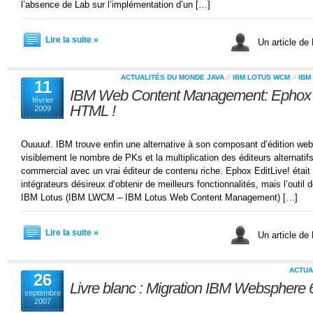
l’absence de Lab sur l’implémentation d’un […]
Lire la suite »
Un article de
ACTUALITÉS DU MONDE JAVA
//
IBM LOTUS WCM
//
IBM
11
IBM Web Content Management: Ephox E
février
HTML !
2009
Ouuuuf. IBM trouve enfin une alternative à son composant d’édition we
visiblement le nombre de PKs et la multiplication des éditeurs alternatifs
commercial avec un vrai éditeur de contenu riche. Ephox EditLive! était
intégrateurs désireux d’obtenir de meilleurs fonctionnalités, mais l’outi
IBM Lotus (IBM LWCM – IBM Lotus Web Content Management) […]
Lire la suite »
Un article de
ACTUA
26
Livre blanc : Migration IBM Websphere 
septembre
2007