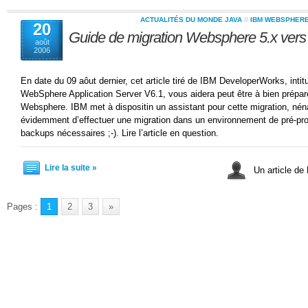
ACTUALITÉS DU MONDE JAVA
//
IBM WEBSPHER
20
Guide de migration Websphere 5.x vers
août
2006
En date du 09 aôut dernier, cet article tiré de IBM DeveloperWorks, intitu
WebSphere Application Server V6.1, vous aidera peut être à bien prépar
Websphere. IBM met à dispositin un assistant pour cette migration, n
évidemment d’effectuer une migration dans un environnement de pré-prod
backups nécessaires ;-). Lire l’article en question.
Lire la suite »
Un article de
Pages :
1
2
3
»