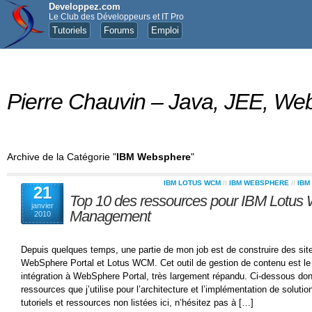
Developpez.com
Le Club des Développeurs et IT Pro
Tutoriels
Forums
Emploi
Pierre Chauvin – Java, JEE, 
Archive de la Catégorie "
IBM Websphere
"
IBM LOTUS WCM
//
IBM WEBSPHERE
//
IBM
21
Top 10 des ressources pour IBM Lotus
janvier
Management
2010
Depuis quelques temps, une partie de mon job est de construire des site
WebSphere Portal et Lotus WCM. Cet outil de gestion de contenu est le 
intégration à WebSphere Portal, très largement répandu. Ci-dessous do
ressources que j’utilise pour l’architecture et l’implémentation de solut
tutoriels et ressources non listées ici, n’hésitez pas à […]