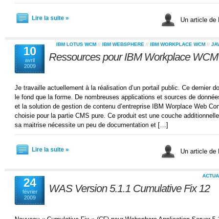
Lire la suite »
Un article de
IBM LOTUS WCM
//
IBM WEBSPHERE
//
IBM WORKPLACE WCM
//
JA
10
Ressources pour IBM Workplace WCM
avril
2009
Je travaille actuellement à la réalisation d’un portail public. Ce dernier 
le fond que la forme. De nombreuses applications et sources de données
et la solution de gestion de contenu d’entreprise IBM Worplace Web 
choisie pour la partie CMS pure. Ce produit est une couche additionnel
sa maitrise nécessite un peu de documentation et […]
Lire la suite »
Un article de
ACTUA
24
WAS Version 5.1.1 Cumulative Fix 12
février
2009