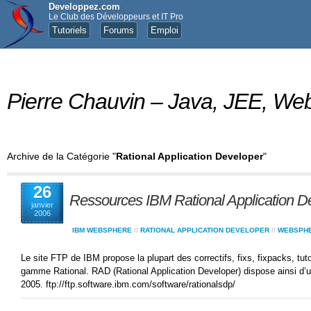
Developpez.com
Le Club des Développeurs et IT Pro
Tutoriels
Forums
Emploi
Pierre Chauvin – Java, JEE, 
Archive de la Catégorie "
Rational Application Developer
"
26
Ressources IBM Rational Application D
janvier
2006
IBM WEBSPHERE
//
RATIONAL APPLICATION DEVELOPER
//
WEBSPHE
Le site FTP de IBM propose la plupart des correctifs, fixs, fixpacks, tutor
gamme Rational. RAD (Rational Application Developer) dispose ainsi d’
2005. ftp://ftp.software.ibm.com/software/rationalsdp/