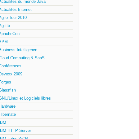
Actualités du monde Java
Actualités Internet
Agile Tour 2010
Agilité
ApacheCon
BPM
Business Intelligence
Cloud Computing & SaaS
Conférences
Devoxx 2009
Forges
Glassfish
GNU/Linux et Logiciels libres
Hardware
Hibernate
IBM
IBM HTTP Server
IBM Lotus WCM