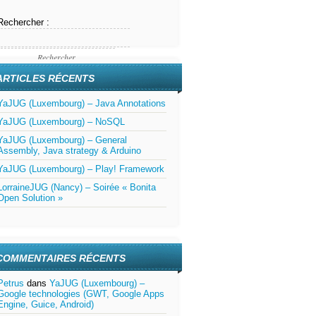
Rechercher :
ARTICLES RÉCENTS
YaJUG (Luxembourg) – Java Annotations
YaJUG (Luxembourg) – NoSQL
YaJUG (Luxembourg) – General
Assembly, Java strategy & Arduino
YaJUG (Luxembourg) – Play! Framework
LorraineJUG (Nancy) – Soirée « Bonita
Open Solution »
COMMENTAIRES RÉCENTS
Petrus
dans
YaJUG (Luxembourg) –
Google technologies (GWT, Google Apps
Engine, Guice, Android)