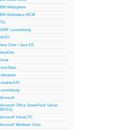
IBM Websphere
IBM Workplace WCM
ITIL
itSMF Luxembourg
JAOO
Java Core / Java EE
JavaOne
Kenai
LinuxDays
Littérature
LorraineJUG
Luxembourg
Microsoft
Microsoft Office SharePoint Server
(MOSS)
Microsoft Virtual PC
Microsoft Windows Vista