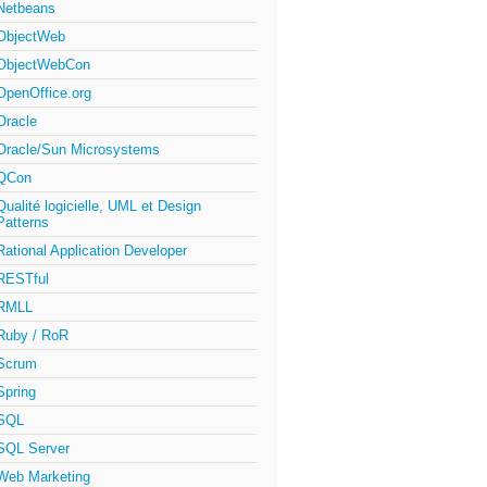
Netbeans
ObjectWeb
ObjectWebCon
OpenOffice.org
Oracle
Oracle/Sun Microsystems
QCon
Qualité logicielle, UML et Design
Patterns
Rational Application Developer
RESTful
RMLL
Ruby / RoR
Scrum
Spring
SQL
SQL Server
Web Marketing