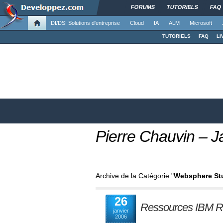
FORUMS
TUTORIELS
FAQ
DI/DSI Solutions d'entreprise
Cloud
IA
ALM
Microsoft
TUTORIELS
FAQ
LI
Pierre Chauvin –
Archive de la Catégorie "
Websphere Stu
26
Ressources IBM Ra
janvier
2006