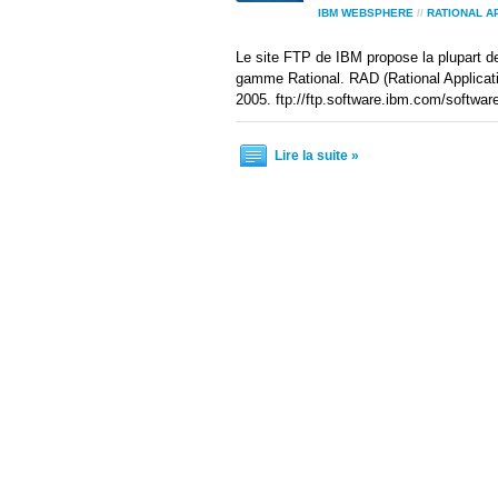
IBM WEBSPHERE
//
RATIONAL A
Le site FTP de IBM propose la plupart des 
gamme Rational. RAD (Rational Applicati
2005. ftp://ftp.software.ibm.com/software
Lire la suite »