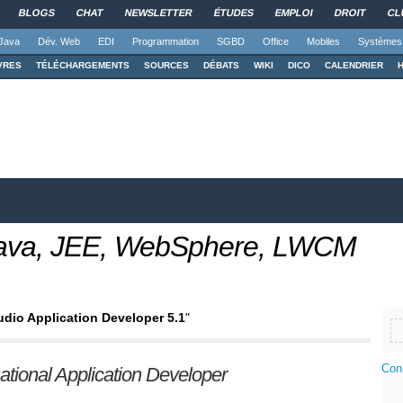
BLOGS
CHAT
NEWSLETTER
ÉTUDES
EMPLOI
DROIT
CL
Java
Dév. Web
EDI
Programmation
SGBD
Office
Mobiles
Systèmes
VRES
TÉLÉCHARGEMENTS
SOURCES
DÉBATS
WIKI
DICO
CALENDRIER
 Java, JEE, WebSphere, LWCM
dio Application Developer 5.1
"
Con
tional Application Developer