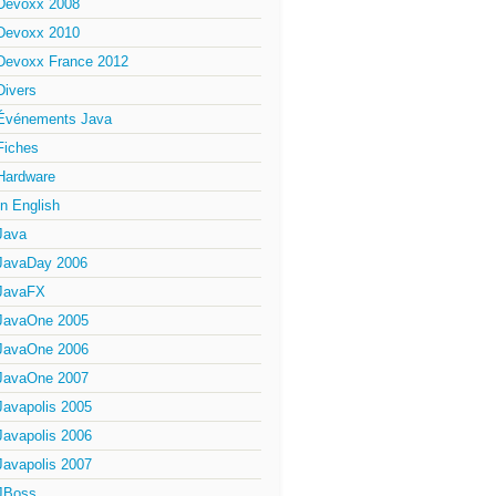
Devoxx 2008
Devoxx 2010
Devoxx France 2012
Divers
Événements Java
Fiches
Hardware
In English
Java
JavaDay 2006
JavaFX
JavaOne 2005
JavaOne 2006
JavaOne 2007
Javapolis 2005
Javapolis 2006
Javapolis 2007
JBoss