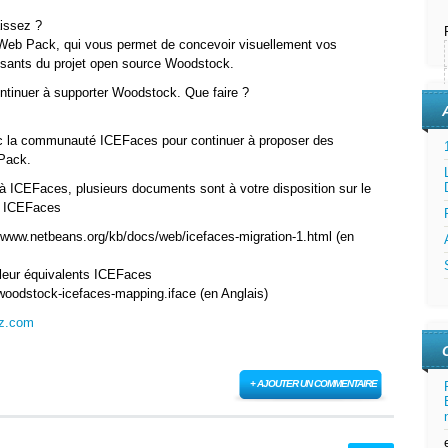
issez ?
Web Pack, qui vous permet de concevoir visuellement vos
osants du projet open source Woodstock.
continuer à supporter Woodstock. Que faire ?
c la communauté ICEFaces pour continuer à proposer des
Pack.
 à ICEFaces, plusieurs documents sont à votre disposition sur le
de ICEFaces
www.netbeans.org/kb/docs/web/icefaces-migration-1.html (en
leur équivalents ICEFaces
woodstock-icefaces-mapping.iface (en Anglais)
ez.com
+ AJOUTER UN COMMENTAIRE