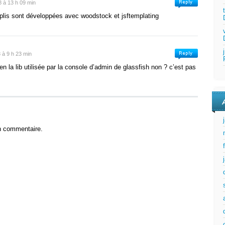
 à 13 h 09 min
pplis sont développées avec woodstock et jsftemplating
à 9 h 23 min
 la lib utilisée par la console d’admin de glassfish non ? c’est pas
n commentaire.