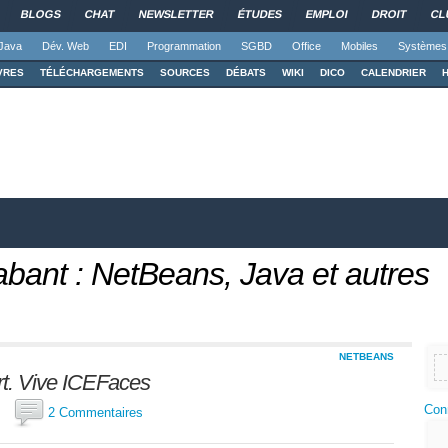
BLOGS
CHAT
NEWSLETTER
ÉTUDES
EMPLOI
DROIT
CL
Java
Dév. Web
EDI
Programmation
SGBD
Office
Mobiles
Systèmes
VRES
TÉLÉCHARGEMENTS
SOURCES
DÉBATS
WIKI
DICO
CALENDRIER
abant : NetBeans, Java et autres
NETBEANS
t. Vive ICEFaces
Con
nt
2 Commentaires