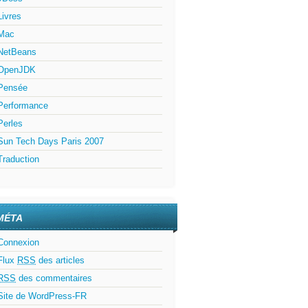
Livres
Mac
NetBeans
OpenJDK
Pensée
Performance
Perles
Sun Tech Days Paris 2007
Traduction
MÉTA
Connexion
Flux
RSS
des articles
RSS
des commentaires
Site de WordPress-FR