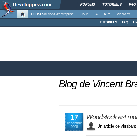
FORUMS
TUTORIELS
FAQ
DI/DSI Solutions d'entreprise
Cloud
IA
ALM
Microsoft
TUTORIELS
FAQ
LI
Blog de Vincent Br
17
Woodstock est mor
décembre
Un article de vbraba
2008