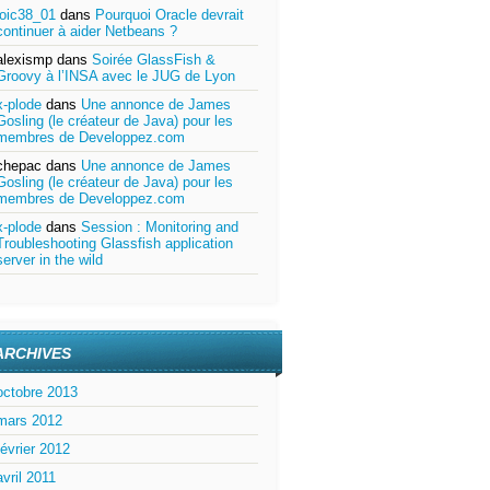
loic38_01
dans
Pourquoi Oracle devrait
continuer à aider Netbeans ?
alexismp
dans
Soirée GlassFish &
Groovy à l’INSA avec le JUG de Lyon
x-plode
dans
Une annonce de James
Gosling (le créateur de Java) pour les
membres de Developpez.com
chepac
dans
Une annonce de James
Gosling (le créateur de Java) pour les
membres de Developpez.com
x-plode
dans
Session : Monitoring and
Troubleshooting Glassfish application
server in the wild
ARCHIVES
octobre 2013
mars 2012
février 2012
avril 2011