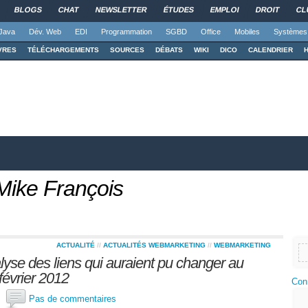
BLOGS
CHAT
NEWSLETTER
ÉTUDES
EMPLOI
DROIT
CL
Java
Dév. Web
EDI
Programmation
SGBD
Office
Mobiles
Systèmes
VRES
TÉLÉCHARGEMENTS
SOURCES
DÉBATS
WIKI
DICO
CALENDRIER
Mike François
ACTUALITÉ
//
ACTUALITÉS WEBMARKETING
//
WEBMARKETING
yse des liens qui auraient pu changer au
février 2012
Con
de
Pas de commentaires