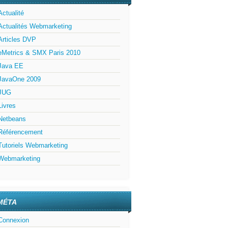
Actualité
Actualités Webmarketing
Articles DVP
eMetrics & SMX Paris 2010
Java EE
JavaOne 2009
JUG
Livres
Netbeans
Référencement
Tutoriels Webmarketing
Webmarketing
MÉTA
Connexion