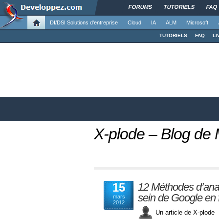
FORUMS
TUTORIELS
FAQ
DI/DSI Solutions d'entreprise
Cloud
IA
ALM
Microsoft
TUTORIELS
FAQ
LI
X-plode – Blog de 
15
12 Méthodes d’anal
sein de Google en 
mars
2012
Un article de X-plo