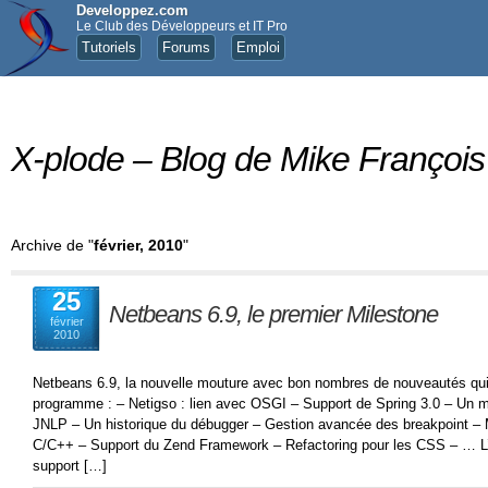
Developpez.com
Le Club des Développeurs et IT Pro
Tutoriels
Forums
Emploi
X-plode – Blog de Mike François
Archive de "
février, 2010
"
25
Netbeans 6.9, le premier Milestone
février
2010
Netbeans 6.9, la nouvelle mouture avec bon nombres de nouveautés qui 
programme : – Netigso : lien avec OSGI – Support de Spring 3.0 – Un mei
JNLP – Un historique du débugger – Gestion avancée des breakpoint – Me
C/C++ – Support du Zend Framework – Refactoring pour les CSS – … L’u
support […]