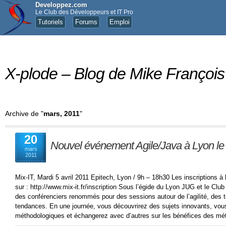
Developpez.com
Le Club des Développeurs et IT Pro
Tutoriels
Forums
Emploi
X-plode – Blog de Mike François
Archive de "
mars, 2011
"
20
Nouvel événement Agile/Java à Lyon le 5 
mars
2011
Mix-IT, Mardi 5 avril 2011 Epitech, Lyon / 9h – 18h30 Les inscriptions 
sur : http://www.mix-it.fr/inscription Sous l’égide du Lyon JUG et le Clu
des conférenciers renommés pour des sessions autour de l’agilité, des 
tendances. En une journée, vous découvrirez des sujets innovants, vou
méthodologiques et échangerez avec d’autres sur les bénéfices des mé