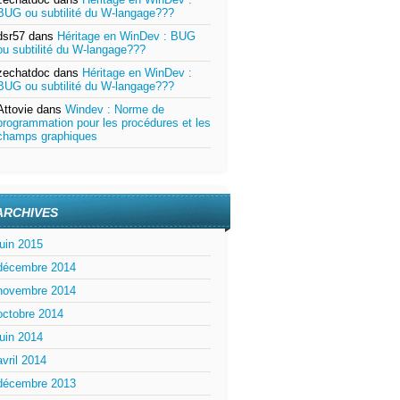
BUG ou subtilité du W-langage???
dsr57
dans
Héritage en WinDev : BUG
ou subtilité du W-langage???
zechatdoc
dans
Héritage en WinDev :
BUG ou subtilité du W-langage???
Attovie
dans
Windev : Norme de
programmation pour les procédures et les
champs graphiques
ARCHIVES
juin 2015
décembre 2014
novembre 2014
octobre 2014
juin 2014
avril 2014
décembre 2013