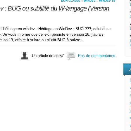
NON CLASSÉ
//
WINDEV
//
WINDEV 18
 : BUG ou subtilité du W-langage (Version
r l’héritage en windev : Héritage en WinDev : BUG ???, celui-ci se
. Je vous informe que celle-ci persiste en version 18, j’aurais
rsion 19, affaire à suivre ou plutôt BUG à suivre…
Un article de dsr57
Pas de commentaires