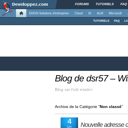
FORUMS
TUTORIELS
FAQ
DI/DSI Solutions d'entreprise
Cloud
IA
ALM
Microsoft
TUTORIELS
FAQ
LI
Blog de dsr57 – W
Blog sur l'edi windev
Archive de la Catégorie "
Non classé
"
4
Nouvelle adresse
juin