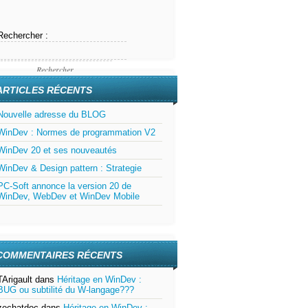
Rechercher :
ARTICLES RÉCENTS
Nouvelle adresse du BLOG
WinDev : Normes de programmation V2
WinDev 20 et ses nouveautés
WinDev & Design pattern : Strategie
PC-Soft annonce la version 20 de
WinDev, WebDev et WinDev Mobile
COMMENTAIRES RÉCENTS
TArigault
dans
Héritage en WinDev :
BUG ou subtilité du W-langage???
zechatdoc
dans
Héritage en WinDev :