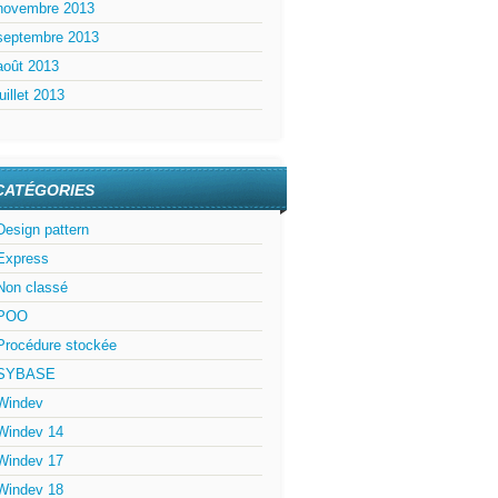
novembre 2013
septembre 2013
août 2013
juillet 2013
CATÉGORIES
Design pattern
Express
Non classé
POO
Procédure stockée
SYBASE
Windev
Windev 14
Windev 17
Windev 18