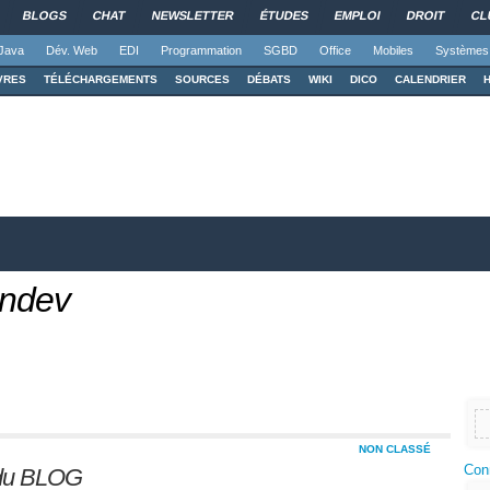
BLOGS
CHAT
NEWSLETTER
ÉTUDES
EMPLOI
DROIT
CL
Java
Dév. Web
EDI
Programmation
SGBD
Office
Mobiles
Systèmes
VRES
TÉLÉCHARGEMENTS
SOURCES
DÉBATS
WIKI
DICO
CALENDRIER
indev
NON CLASSÉ
Con
 du BLOG