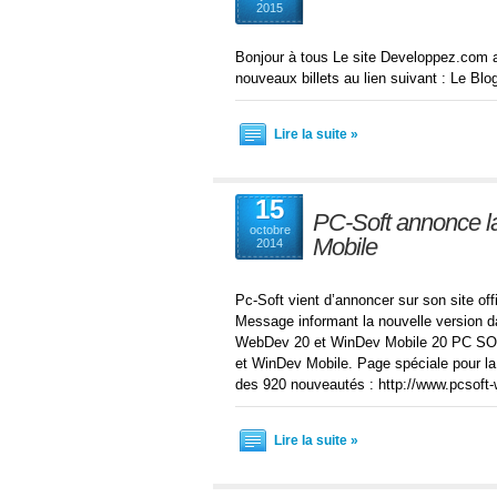
2015
Bonjour à tous Le site Developpez.com 
nouveaux billets au lien suivant : Le B
Lire la suite »
15
PC-Soft annonce l
octobre
Mobile
2014
Pc-Soft vient d’annoncer sur son site of
Message informant la nouvelle version da
WebDev 20 et WinDev Mobile 20 PC SOFT
et WinDev Mobile. Page spéciale pour la 
des 920 nouveautés : http://www.pcsof
Lire la suite »