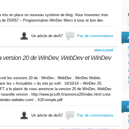
a mis en place un nouveau système de blog. Vous trouverez mes
log de DSR57 – Programmation WinDev Merci à tous et bon dev.
Un article de dsr57
Pas de commentaires
NON CLASSÉ
a version 20 de WinDev, WebDev et WinDev
ficiel les versions 20 de : WinDev ; WebDev ; WinDev Mobile.
ns les « Actualités » du site pc-soft : 14/10/14 – WinDev 20,
 a le plaisir de vous annoncer la version 20 de WinDev, WebDev
nouvelle version : http://www.pcsoft.fr/annonce20/index.html Liste
t-windev-webdev.com/…X20-simple.pdf
Un article de dsr57
Pas de commentaires