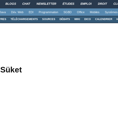
BLOGS
CHAT
NEWSLETTER
ÉTUDES
EMPLOI
DROIT
CL
Java
Dév. Web
EDI
Programmation
SGBD
Office
Mobiles
Systèmes
VRES
TÉLÉCHARGEMENTS
SOURCES
DÉBATS
WIKI
DICO
CALENDRIER
lSüket