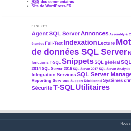
RSS
des commentaires
Site de WordPress-FR
ELSUKET
Agent SQL Server
Annonces
Assembly & 
Mot
Indexation
Full-Text
Lecture
étendus
de données SQL Server
N
Snippets
SQL
SQL général
fonctions T-SQL
2014
SQL Server 2016
SQL Server 2017
SQL Server Analysis 
SQL Server Manage
Integration Services
Systèmes d'i
Reporting Services
Support Décisionnel
Utilitaires
T-SQL
Sécurité
Nous c