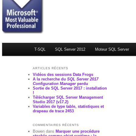
Menu principal
T-SQL
Aller au contenu principal
Aller au contenu secondaire
SQL Server 2012
Moteur SQL Server
ARTICLES RÉCENTS
Vidéos des sessions Data Frogs
A la recherche du
SQL Server 2017
Configuration Manager
perdu
Sortie de SQL Server 2017 : installation
!
Télécharger SQL Server Management
Studio 2017 (v17.2)
Variables de type table, statistiques et
drapeau de trace 2453
COMMENTAIRES RÉCENTS
Bowen
dans
Marquer une procédure
stockée comme objet système : la