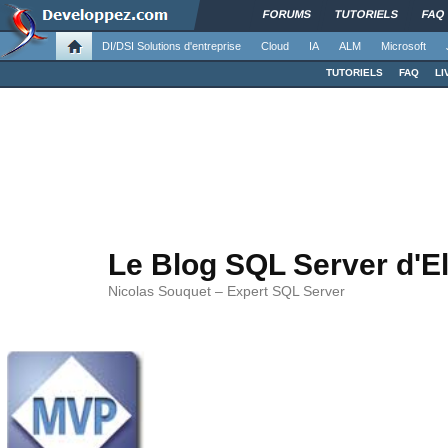
FORUMS
TUTORIELS
FAQ
DI/DSI Solutions d'entreprise
Cloud
IA
ALM
Microsoft
TUTORIELS
FAQ
LI
Le Blog SQL Server d'E
Nicolas Souquet – Expert SQL Server