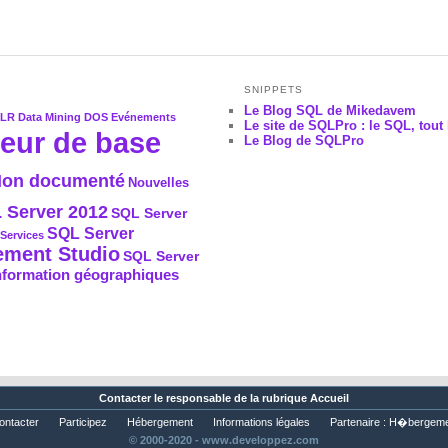
SNIPPETS
Le Blog SQL de Mikedavem
CLR
Data Mining
DOS
Evénements
Le site de SQLPro : le SQL, tout 
eur de base
Le Blog de SQLPro
on documenté
Nouvelles
 Server 2012
SQL Server
SQL Server
Services
ment Studio
SQL Server
nformation géographiques
Contacter
le responsable de la rubrique Accueil
ontacter
Participez
Hébergement
Informations légales
Partenaire :
H�bergeme
© 2000-2020 - www.developpez.com