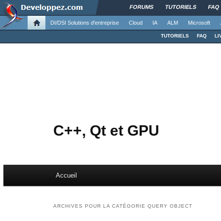
FORUMS
TUTORIELS
FAQ
DI/DSI Solutions d'entreprise
Cloud
IA
ALM
Microsoft
TUTORIELS
FAQ
LI
C++, Qt et GPU
Menu principal
Accueil
Aller au contenu principal
Aller au contenu secondaire
ARCHIVES POUR LA CATÉGORIE
QUERY OBJECT