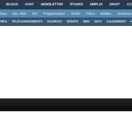
BLOGS
CHAT
NEWSLETTER
ÉTUDES
EMPLOI
DROIT
CL
Java
Dév. Web
EDI
Programmation
SGBD
Office
Mobiles
Systèmes
VRES
TÉLÉCHARGEMENTS
SOURCES
DÉBATS
WIKI
DICO
CALENDRIER