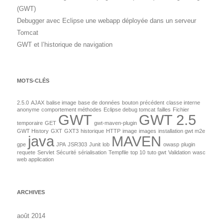
(GWT)
Debugger avec Eclipse une webapp déployée dans un serveur
Tomcat
GWT et l’historique de navigation
MOTS-CLÉS
2.5.0
AJAX
balise image
base de données
bouton précédent
classe interne
anonyme
comportement méthodes
Eclipse debug tomcat
failles
Fichier
GWT
GWT 2.5
temporaire
GET
gwt-maven-plugin
GWT History
GXT
GXT3
historique
HTTP
image
images
installation gwt m2e
java
MAVEN
gpe
JPA
JSR303
Junit
lob
owasp
plugin
requete
Servlet
Sécurité
sérialisation
Tempfile
top 10
tuto gwt
Validation
wasc
web application
ARCHIVES
août 2014