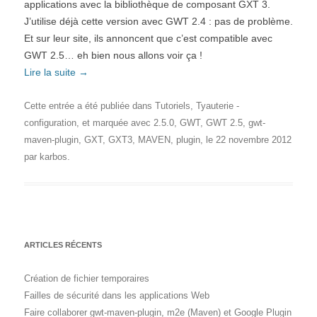
applications avec la bibliothèque de composant GXT 3.
J’utilise déjà cette version avec GWT 2.4 : pas de problème.
Et sur leur site, ils annoncent que c’est compatible avec
GWT 2.5… eh bien nous allons voir ça !
Lire la suite
→
Cette entrée a été publiée dans
Tutoriels
,
Tyauterie -
configuration
, et marquée avec
2.5.0
,
GWT
,
GWT 2.5
,
gwt-
maven-plugin
,
GXT
,
GXT3
,
MAVEN
,
plugin
, le
22 novembre 2012
par
karbos
.
ARTICLES RÉCENTS
Création de fichier temporaires
Failles de sécurité dans les applications Web
Faire collaborer gwt-maven-plugin, m2e (Maven) et Google Plugin