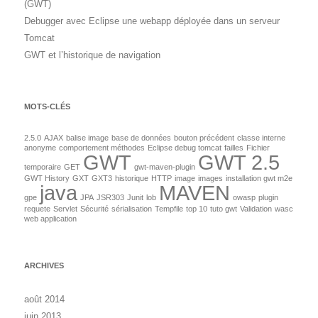
(GWT)
Debugger avec Eclipse une webapp déployée dans un serveur
Tomcat
GWT et l’historique de navigation
MOTS-CLÉS
2.5.0
AJAX
balise image
base de données
bouton précédent
classe interne
anonyme
comportement méthodes
Eclipse debug tomcat
failles
Fichier
GWT
GWT 2.5
temporaire
GET
gwt-maven-plugin
GWT History
GXT
GXT3
historique
HTTP
image
images
installation gwt m2e
java
MAVEN
gpe
JPA
JSR303
Junit
lob
owasp
plugin
requete
Servlet
Sécurité
sérialisation
Tempfile
top 10
tuto gwt
Validation
wasc
web application
ARCHIVES
août 2014
juin 2013