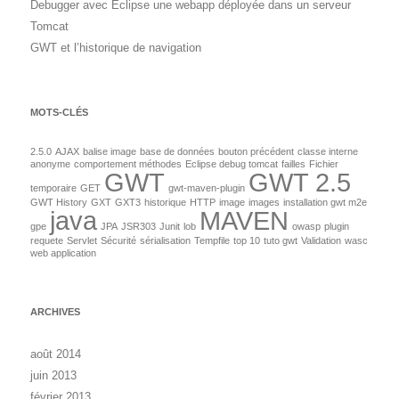
Debugger avec Eclipse une webapp déployée dans un serveur
Tomcat
GWT et l’historique de navigation
MOTS-CLÉS
2.5.0
AJAX
balise image
base de données
bouton précédent
classe interne
anonyme
comportement méthodes
Eclipse debug tomcat
failles
Fichier
GWT
GWT 2.5
temporaire
GET
gwt-maven-plugin
GWT History
GXT
GXT3
historique
HTTP
image
images
installation gwt m2e
java
MAVEN
gpe
JPA
JSR303
Junit
lob
owasp
plugin
requete
Servlet
Sécurité
sérialisation
Tempfile
top 10
tuto gwt
Validation
wasc
web application
ARCHIVES
août 2014
juin 2013
février 2013