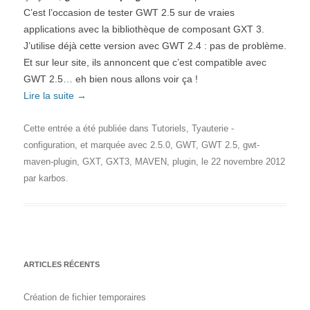
C’est l’occasion de tester GWT 2.5 sur de vraies
applications avec la bibliothèque de composant GXT 3.
J’utilise déjà cette version avec GWT 2.4 : pas de problème.
Et sur leur site, ils annoncent que c’est compatible avec
GWT 2.5… eh bien nous allons voir ça !
Lire la suite
→
Cette entrée a été publiée dans
Tutoriels
,
Tyauterie -
configuration
, et marquée avec
2.5.0
,
GWT
,
GWT 2.5
,
gwt-
maven-plugin
,
GXT
,
GXT3
,
MAVEN
,
plugin
, le
22 novembre 2012
par
karbos
.
ARTICLES RÉCENTS
Création de fichier temporaires