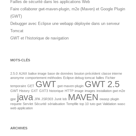
Failles de sécurité dans les applications Web
Faire collaborer gwt-maven-plugin, m2e (Maven) et Google Plugin
(GWT)
Debugger avec Eclipse une webapp déployée dans un serveur
Tomcat
GWT et l’historique de navigation
MOTS-CLÉS
2.5.0
AJAX
balise image
base de données
bouton précédent
classe interne
anonyme
comportement méthodes
Eclipse debug tomcat
failles
Fichier
GWT
GWT 2.5
temporaire
GET
gwt-maven-plugin
GWT History
GXT
GXT3
historique
HTTP
image
images
installation gwt m2e
java
MAVEN
gpe
JPA
JSR303
Junit
lob
owasp
plugin
requete
Servlet
Sécurité
sérialisation
Tempfile
top 10
tuto gwt
Validation
wasc
web application
ARCHIVES