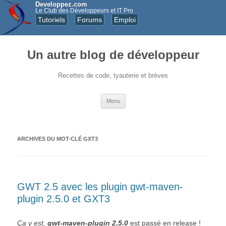
Developpez.com
Le Club des Développeurs et IT Pro
Tutoriels
Forums
Emploi
Un autre blog de développeur
Recettes de code, tyauterie et brèves
Aller au contenu principal
Menu
ARCHIVES DU MOT-CLÉ
GXT3
GWT 2.5 avec les plugin gwt-maven-
plugin 2.5.0 et GXT3
Ça y est,
gwt-maven-plugin 2.5.0
est passé en release !