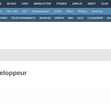
Q
BLOGS
CHAT
NEWSLETTER
ÉTUDES
EMPLOI
DROIT
CLUB
va
Dév. Web
EDI
Programmation
SGBD
Office
Mobiles
Systèmes
LIVRES
TÉLÉCHARGEMENTS
SOURCES
DÉBATS
WIKI
DICO
CALENDRIER
HU
veloppeur
Aller au contenu principal