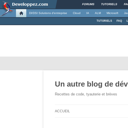
FORUMS
TUTORIELS
FA
DI/DSI Solutions d'entreprise
Cloud
IA
ALM
Microsoft
Ja
TUTORIELS
FAQ
Un autre blog de dé
Recettes de code, tyauterie et brèves
ACCUEIL