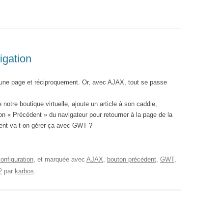
igation
à une page et réciproquement. Or, avec AJAX, tout se passe
 notre boutique virtuelle, ajoute un article à son caddie,
on « Précédent » du navigateur pour retourner à la page de la
mment va-t-on gérer ça avec GWT ?
configuration
, et marquée avec
AJAX
,
bouton précédent
,
GWT
,
2
par
karbos
.