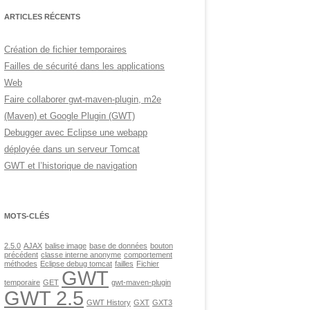
ARTICLES RÉCENTS
Création de fichier temporaires
Failles de sécurité dans les applications
Web
Faire collaborer gwt-maven-plugin, m2e
(Maven) et Google Plugin (GWT)
Debugger avec Eclipse une webapp
déployée dans un serveur Tomcat
GWT et l’historique de navigation
MOTS-CLÉS
2.5.0
AJAX
balise image
base de données
bouton
précédent
classe interne anonyme
comportement
méthodes
Eclipse debug tomcat
failles
Fichier
GWT
temporaire
GET
gwt-maven-plugin
GWT 2.5
GWT History
GXT
GXT3