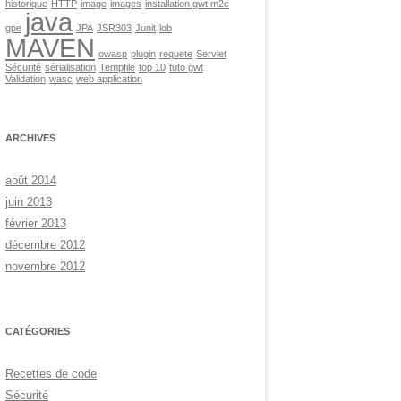
historique
HTTP
image
images
installation gwt m2e
java
gpe
JPA
JSR303
Junit
lob
MAVEN
owasp
plugin
requete
Servlet
Sécurité
sérialisation
Tempfile
top 10
tuto gwt
Validation
wasc
web application
ARCHIVES
août 2014
juin 2013
février 2013
décembre 2012
novembre 2012
CATÉGORIES
Recettes de code
Sécurité