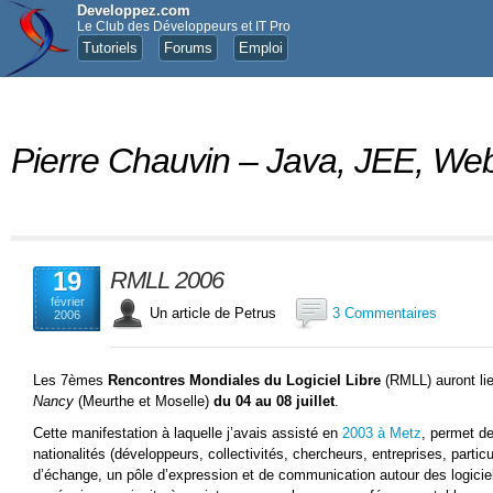
Developpez.com
Le Club des Développeurs et IT Pro
Tutoriels
Forums
Emploi
Pierre Chauvin – Java, JEE, 
19
RMLL 2006
février
Un article de Petrus
3 Commentaires
2006
Les 7èmes
Rencontres Mondiales du Logiciel Libre
(RMLL) auront li
Nancy
(Meurthe et Moselle)
du 04 au 08 juillet
.
Cette manifestation à laquelle j’avais assisté en
2003 à Metz
, permet d
nationalités (développeurs, collectivités, chercheurs, entreprises, partic
d’échange, un pôle d’expression et de communication autour des logicie