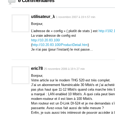
6 Commentaires
utilisateur_λ
1 novembre 2007 à 19 h 57 min
Bonjour,
L’adresse de « config » ( plutôt de stats ) est
http://192.
La vraie adresse de config est
http://10.20.83.100/
(
http://10.20.83.100/ProductDetail.htm
)
Je n’ai pas (pour l’instant) le mot passe…
eric78
25 novembre 2006 à 19 h 27 min
Bonjour,
Votre article sur le modem THG 520 est très complet.
J’ai un abonnement Numéricable 30 Mbit/s et j’ai acheté
pas plus haut que 11-12 Mbit/s quand cela marche très bi
a marqué : LAN enabled 10 Mbit/s. A quoi cela peut bien c
modem-routeur et il est bien à 100 Mbit/s.
Mon routeur est un D-Link DI-524 et je me demandais s’il
passante. Avez-vous fait aussi de telle mesure ?
Enfin, je suis aussi très intéressé de pouvoir accéder