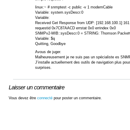
linux:~ # snmptest -c public -v 1 modemCable
Variable: system.sysDescr.0
Variable:
Received Get Response from UDP: [192.168.100.1]:161
requestid 0x7C87AACD errstat 0x0 errindex 0x0
SNMPv2-MIB::sysDescr.0 = STRING: Thomson Packet
Variable: $q
Quitting, Goodbye
Avous de juger.
Malheureusement je ne suis pas un spécialiste es SNMP
J’installe actuellement des outils de navigation plus pou
surprises.
Laisser un commentaire
Vous devez être
connecté
pour poster un commentaire.