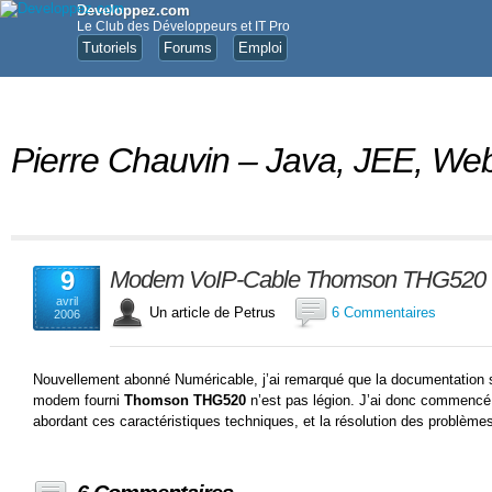
Developpez.com
Le Club des Développeurs et IT Pro
Tutoriels
Forums
Emploi
Pierre Chauvin – Java, JEE, 
9
Modem VoIP-Cable Thomson THG520
avril
Un article de Petrus
6 Commentaires
2006
Nouvellement abonné Numéricable, j’ai remarqué que la documentation s
modem fourni
Thomson THG520
n’est pas légion. J’ai donc commencé u
abordant ces caractéristiques techniques, et la résolution des problème