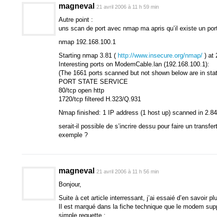
magneval
21 avril 2006 à 11 h 59 min
Autre point :
uns scan de port avec nmap ma apris qu’il existe un por
nmap 192.168.100.1
Starting nmap 3.81 (
http://www.insecure.org/nmap/
) at
Interesting ports on ModemCable.lan (192.168.100.1):
(The 1661 ports scanned but not shown below are in stat
PORT STATE SERVICE
80/tcp open http
1720/tcp filtered H.323/Q.931
Nmap finished: 1 IP address (1 host up) scanned in 2.8
serait-il possible de s’incrire dessu pour faire un transfe
exemple ?
magneval
21 avril 2006 à 11 h 56 min
Bonjour,
Suite à cet article interressant, j’ai essaié d’en savoir pl
Il est marqué dans la fiche technique que le modem su
simple requette :