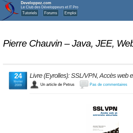
Developpez.com
Le Club des Développeurs et IT Pro
Tutoriels
Forums
Emploi
Pierre Chauvin – Java, JEE, 
24
Livre (Eyrolles): SSL/VPN, Accès web et
février
Un article de Petrus
Pas de commentaires
2009