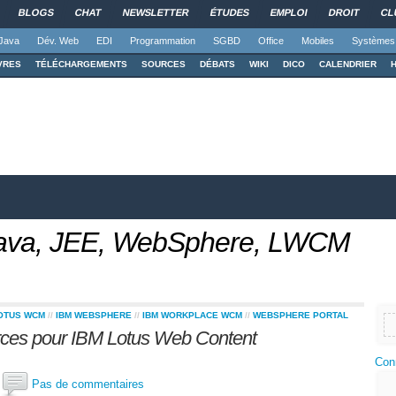
BLOGS
CHAT
NEWSLETTER
ÉTUDES
EMPLOI
DROIT
CL
Java
Dév. Web
EDI
Programmation
SGBD
Office
Mobiles
Systèmes
VRES
TÉLÉCHARGEMENTS
SOURCES
DÉBATS
WIKI
DICO
CALENDRIER
 Java, JEE, WebSphere, LWCM
LOTUS WCM
//
IBM WEBSPHERE
//
IBM WORKPLACE WCM
//
WEBSPHERE PORTAL
rces pour IBM Lotus Web Content
Con
s
Pas de commentaires