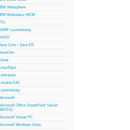
IBM Websphere
IBM Workplace WCM
ITIL
itSMF Luxembourg
JAOO
Java Core / Java EE
JavaOne
Kenai
LinuxDays
Littérature
LorraineJUG
Luxembourg
Microsoft
Microsoft Office SharePoint Server
(MOSS)
Microsoft Virtual PC
Microsoft Windows Vista