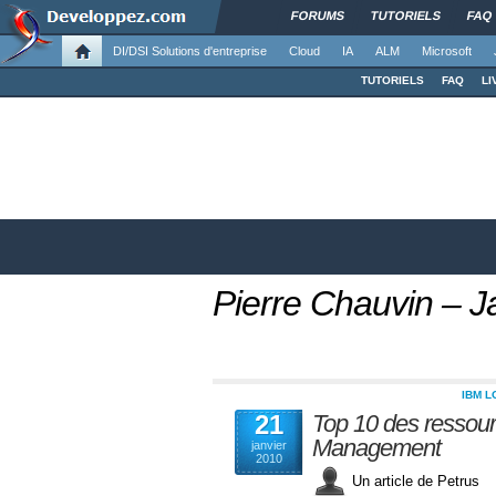
FORUMS
TUTORIELS
FAQ
DI/DSI Solutions d'entreprise
Cloud
IA
ALM
Microsoft
TUTORIELS
FAQ
LI
Pierre Chauvin –
IBM 
21
Top 10 des ressou
Management
janvier
2010
Un article de Petru