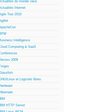
Actualités du monde Java
Actualités Internet
Agile Tour 2010
Agilité
ApacheCon
BPM
Business Intelligence
Cloud Computing & SaaS
Conférences
Devoxx 2009
Forges
Glassfish
GNU/Linux et Logiciels libres
Hardware
Hibernate
IBM
IBM HTTP Server
IBM Lotus WCM