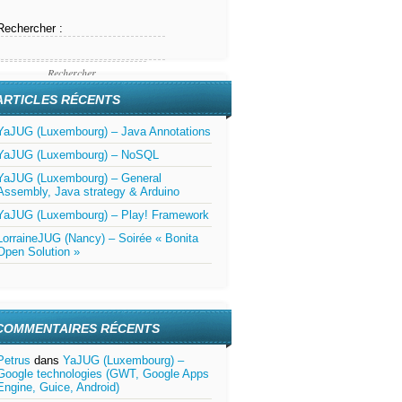
Rechercher :
ARTICLES RÉCENTS
YaJUG (Luxembourg) – Java Annotations
YaJUG (Luxembourg) – NoSQL
YaJUG (Luxembourg) – General
Assembly, Java strategy & Arduino
YaJUG (Luxembourg) – Play! Framework
LorraineJUG (Nancy) – Soirée « Bonita
Open Solution »
COMMENTAIRES RÉCENTS
Petrus
dans
YaJUG (Luxembourg) –
Google technologies (GWT, Google Apps
Engine, Guice, Android)