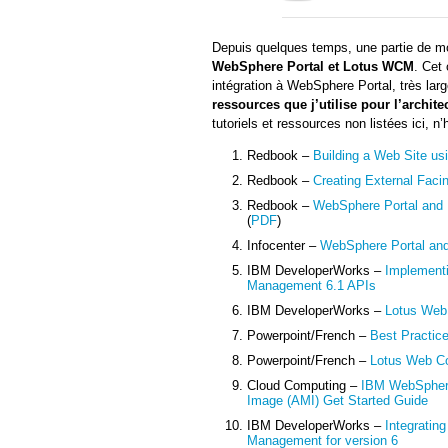
Depuis quelques temps, une partie de mon
WebSphere Portal et Lotus WCM
. Cet 
intégration à WebSphere Portal, très la
ressources que j’utilise pour l’archi
tutoriels et ressources non listées ici, 
Redbook –
Building a Web Site u
Redbook –
Creating External Faci
Redbook –
WebSphere Portal and
(
PDF
)
Infocenter –
WebSphere Portal an
IBM DeveloperWorks –
Implement
Management 6.1 APIs
IBM DeveloperWorks –
Lotus Web
Powerpoint/French –
Best Practic
Powerpoint/French –
Lotus Web C
Cloud Computing –
IBM WebSphere
Image (AMI) Get Started Guide
IBM DeveloperWorks –
Integrati
Management for version 6