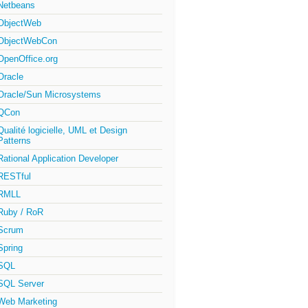
Netbeans
ObjectWeb
ObjectWebCon
OpenOffice.org
Oracle
Oracle/Sun Microsystems
QCon
Qualité logicielle, UML et Design
Patterns
Rational Application Developer
RESTful
RMLL
Ruby / RoR
Scrum
Spring
SQL
SQL Server
Web Marketing