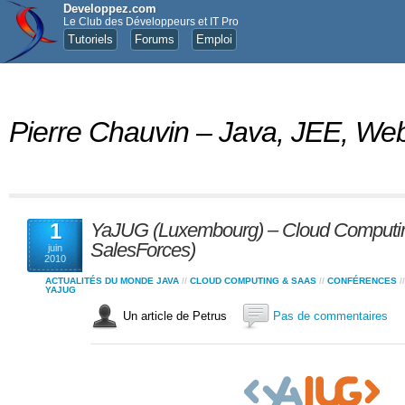
Developpez.com
Le Club des Développeurs et IT Pro
Tutoriels
Forums
Emploi
Pierre Chauvin – Java, JEE, 
1
YaJUG (Luxembourg) – Cloud Comput
SalesForces)
juin
2010
ACTUALITÉS DU MONDE JAVA
//
CLOUD COMPUTING & SAAS
//
CONFÉRENCES
/
YAJUG
Un article de Petrus
Pas de commentaires