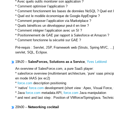
* Avec quels outils monitorer son application ?
* Comment optimiser l’application ?
* Comment fonctionnent les bases de données NoSQL ? Quel est le
* Quel est le modèle économique de Google AppEngine ?
* Comment proposer l’application via Marketplace ?
* Quels bénéfices un développeur peut-il en tirer ?
* Comment intégrer l’application avec un SI ?
* Positionnement de GAE par rapport à Salesforce et Amazon ?
* Comment fonctionne la sécurité sur GAE ?
Pré-requis : Servlet, JSP, Framework web (Struts, Spring MVC, …)
servlet, SQL, Eclipse.
19h20 –
SalesForces, Solutions as a Service
,
Yves Leblond
An overview of SalesForce.com, a pure SaaS player:
* salesforce overview (multintenant architecture, ‘pure’ saas princ
en mode IAAS (ex ec2)
*
force.com
description positioning
* ‘native’
force.com
development (short view : Apex, Visual Force, 
* Java
force.com
metadata API,
force.com
Java manipulation
* and next and last step : Position of VMforce/Spring/java. Technic
20h00 –
Networking cocktail