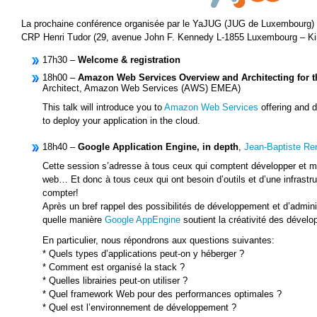
La prochaine conférence organisée par le YaJUG (JUG de Luxembourg) se
CRP Henri Tudor (29, avenue John F. Kennedy L-1855 Luxembourg – Ki
17h30 –
Welcome & registration
18h00 –
Amazon Web Services Overview and Architecting for t
Architect, Amazon Web Services (AWS) EMEA)
This talk will introduce you to
Amazon Web Services
offering and d
to deploy your application in the cloud.
18h40 –
Google Application Engine, in depth
,
Jean-Baptiste Re
Cette session s’adresse à tous ceux qui comptent développer et me
web… Et donc à tous ceux qui ont besoin d’outils et d’une infrastru
compter!
Après un bref rappel des possibilités de développement et d’adminis
quelle manière
Google AppEngine
soutient la créativité des dévelo
En particulier, nous répondrons aux questions suivantes:
* Quels types d’applications peut-on y héberger ?
* Comment est organisé la stack ?
* Quelles librairies peut-on utiliser ?
* Quel framework Web pour des performances optimales ?
* Quel est l’environnement de développement ?