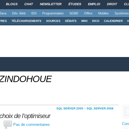
BLOGS
CHAT
NEWSLETTER
ÉTUDES
EMPLOI
DROIT
CL
Java
Dév. Web
EDI
Programmation
SGBD
Office
Mobiles
Systèmes
VRES
TÉLÉCHARGEMENTS
SOURCES
DÉBATS
WIKI
DICO
CALENDRIER
INZINDOHOUE
SQL SERVER 2005
//
SQL SERVER 2008
choix de l’optimiseur
Con
ti
Pas de commentaires