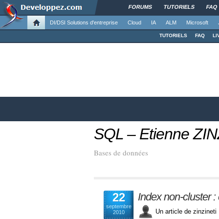
FORUMS
TUTORIELS
FAQ
DI/DSI Solutions d'entreprise
Cloud
IA
ALM
Microsoft
TUTORIELS
FAQ
LI
SQL – Etienne Z
Bases de données
22
Index non-cluster : 
septembre
Un article de zinzine
2010