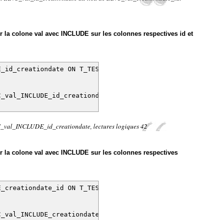
r la colone val avec INCLUDE sur les colonnes respectives id et
E_id_creationdate ON T_TEST (val) INCLUDE (id,creation
C_val_INCLUDE_id_creationdate))
_val_INCLUDE_id_creationdate, lectures logiques 42
r la colone val avec INCLUDE sur les colonnes respectives
E_creationdate_id ON T_TEST (val) INCLUDE (creation_da
C_val_INCLUDE_creationdate_id))