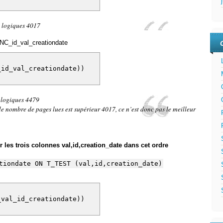
 logiques 4017
IXNC_id_val_creationdate
C_id_val_creationdate))
 logiques 4479
le nombre de pages lues est supérieur 4017, ce n’est donc pas le meilleur
 les trois colonnes val,id,creation_date dans cet ordre
tiondate ON T_TEST (val,id,creation_date)
C_val_id_creationdate))