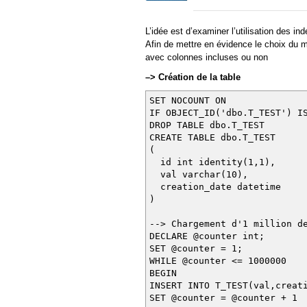
L’idée est d’examiner l’utilisation des in
Afin de mettre en évidence le choix du 
avec colonnes incluses ou non
–> Création de la table
SET NOCOUNT ON
IF OBJECT_ID('dbo.T_TEST') 
DROP TABLE dbo.T_TEST
CREATE TABLE dbo.T_TEST
(
id int identity(1,1),
val varchar(10),
creation_date datetime
)
--> Chargement d'1 million 
DECLARE @counter int;
SET @counter = 1;
WHILE @counter <= 1000000
BEGIN
INSERT INTO T_TEST(val,creat
SET @counter = @counter + 