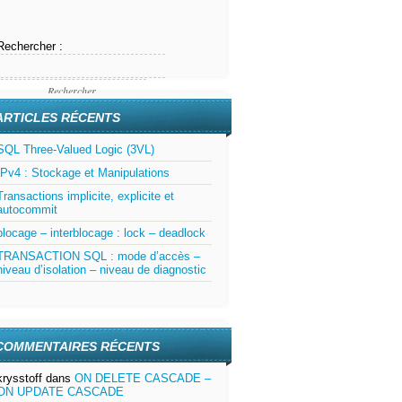
Rechercher :
ARTICLES RÉCENTS
SQL Three-Valued Logic (3VL)
IPv4 : Stockage et Manipulations
Transactions implicite, explicite et
autocommit
blocage – interblocage : lock – deadlock
TRANSACTION SQL : mode d’accès –
niveau d’isolation – niveau de diagnostic
COMMENTAIRES RÉCENTS
nt,RAND()*10000000),6))),getdate());
krysstoff
dans
ON DELETE CASCADE –
ON UPDATE CASCADE