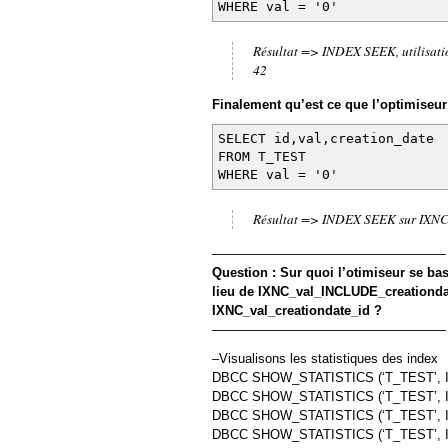
WHERE val = '0'
Résultat => INDEX SEEK, utilisati
42
Finalement qu’est ce que l’optimiseur
SELECT id,val,creation_date
FROM T_TEST
WHERE val = '0'
Résultat => INDEX SEEK sur IXNC
——————————————————
Question : Sur quoi l’otimiseur se b
lieu de IXNC_val_INCLUDE_creationda
IXNC_val_creationdate_id ?
——————————————————
–Visualisons les statistiques des index
DBCC SHOW_STATISTICS (‘T_TEST’, IXN
DBCC SHOW_STATISTICS (‘T_TEST’, IXN
DBCC SHOW_STATISTICS (‘T_TEST’, IX
DBCC SHOW_STATISTICS (‘T_TEST’, IX