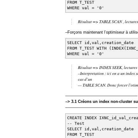
FROM T_TEST
WHERE val = '0'
Résultat => TABLE SCAN , lectures
–Forçons maintenant l’optimiseur à utilis
SELECT id,val,creation_date
FROM T_TEST WITH (INDEX(IXN
WHERE val = '0'
Résultat => INDEX SEEK, lectures
–Interpretation : ici on a un index
cas d’un
— TABLE SCAN. Donc forcer l’otimis
——————————————————
–> 3.1 Créons un index non-cluster sur
——————————————————
CREATE INDEX IXNC_id_val_cr
-- Test
SELECT id,val,creation_date
FROM T_TEST