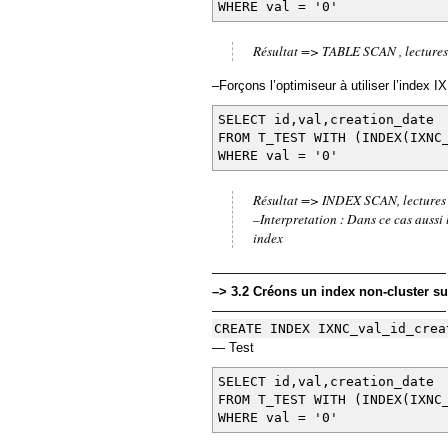
WHERE val = '0'
Résultat => TABLE SCAN , lectures
–Forçons l’optimiseur à utiliser l’index 
SELECT id,val,creation_date
FROM T_TEST WITH (INDEX(IXN
WHERE val = '0'
Résultat => INDEX SCAN, lectures
–Interpretation : Dans ce cas aussi 
index
——————————————————
–> 3.2 Créons un index non-cluster sur
——————————————————
CREATE INDEX IXNC_val_id_crea
— Test
SELECT id,val,creation_date
FROM T_TEST WITH (INDEX(IXN
WHERE val = '0'