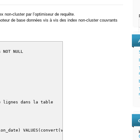
dex non-cluster par l’optimiseur de requête.
moteur de base données vis à vis des index non-cluster couvrants
IS NOT NULL
de lignes dans la table
ion_date) VALUES(convert(varchar(10),(LEFT(convert(bigi
1