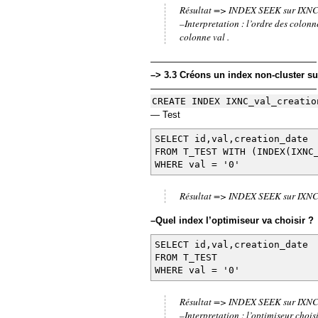
Résultat => INDEX SEEK sur IXNC_
–Interpretation : l’ordre des colon
colonne val .
——————————————————
–> 3.3 Créons un index non-cluster sur
——————————————————
CREATE INDEX IXNC_val_creatio
— Test
SELECT id,val,creation_date
FROM T_TEST WITH (INDEX(IXN
WHERE val = '0'
Résultat => INDEX SEEK sur IXNC_
–Quel index l’optimiseur va choisir ?
SELECT id,val,creation_date
FROM T_TEST
WHERE val = '0'
Résultat => INDEX SEEK sur IXNC_
–Interpretation : l’optimiseur cho