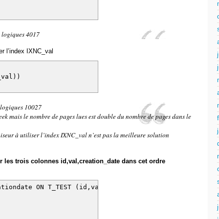
 logiques 4017
er l’index IXNC_val
C_val))
 logiques 10027
 seek mais le nombre de pages lues est double du nombre de pages dans le
eur à utiliser l’index IXNC_val n’est pas la meilleure solution
 les trois colonnes id,val,creation_date dans cet ordre
eationdate ON T_TEST (id,val,creation_date)