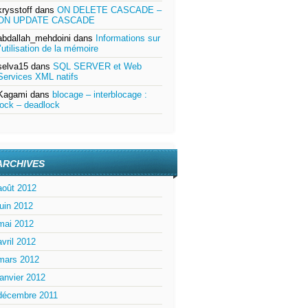
krysstoff
dans
ON DELETE CASCADE –
ON UPDATE CASCADE
abdallah_mehdoini
dans
Informations sur
l’utilisation de la mémoire
selva15
dans
SQL SERVER et Web
Services XML natifs
Kagami
dans
blocage – interblocage :
lock – deadlock
ARCHIVES
août 2012
juin 2012
mai 2012
avril 2012
mars 2012
janvier 2012
décembre 2011