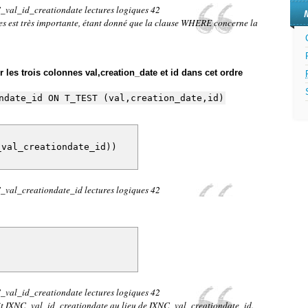
val_id_creationdate lectures logiques 42
nes est très importante, étant donné que la clause WHERE concerne la
 les trois colonnes val,creation_date et id dans cet ordre
ndate_id ON T_TEST (val,creation_date,id)
C_val_creationdate_id))
val_creationdate_id lectures logiques 42
val_id_creationdate lectures logiques 42
isit IXNC_val_id_creationdate au lieu de IXNC_val_creationdate_id.