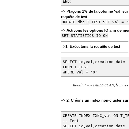
END;
–> Plaçons 1% de la colonne ‘val’ sur la
requête de test
UPDATE dbo.T_TEST SET val = '
–> Activons les options IO afin de me
SET STATISTICS IO ON
——————————————————
–>1. Exécutons la requête de test
——————————————————
SELECT id,val,creation_date
FROM T_TEST
WHERE val = '0'
Résultat => TABLE SCAN, lectures
——————————————————
–> 2. Créons un index non-cluster sur
——————————————————
CREATE INDEX IXNC_val ON T_
-- Test
SELECT id,val,creation_date